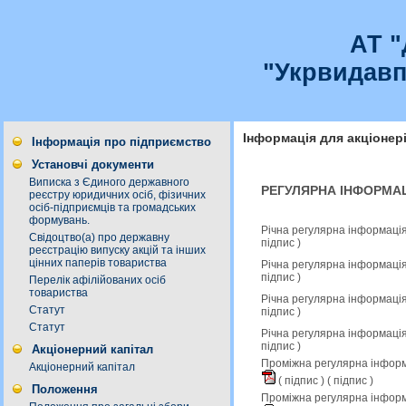
АТ 
"Укрвидавп
Інформація для акціонер
Інформація про підприємство
Установчі документи
Виписка з Єдиного державного
РЕГУЛЯРНА ІНФОРМАЦ
реєстру юридичних осіб, фізичних
осіб-підприємців та громадських
формувань.
Річна регулярна інформація
Свідоцтво(а) про державну
підпис
)
реєстрацію випуску акцій та інших
цінних паперів товариства
Річна регулярна інформація
підпис
)
Перелік афілійованих осіб
товариства
Річна регулярна інформація
Статут
підпис
)
Статут
Річна регулярна інформація
підпис
)
Акціонерний капітал
Проміжна регулярна інформа
Акціонерний капітал
(
підпис
) (
підпис
)
Положення
Проміжна регулярна інформ