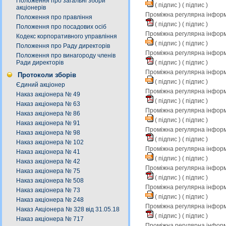
Положення про загальні збори
(
підпис
) (
підпис
)
акціонерів
Проміжна регулярна інформа
Положення про правління
(
підпис
) (
підпис
)
Положення про посадових осіб
Проміжна регулярна інформ
Кодекс корпоративного управління
(
підпис
) (
підпис
)
Положення про Раду директорів
Проміжна регулярна інформа
Положення про винагороду членів
(
підпис
) (
підпис
)
Ради директорів
Проміжна регулярна інформ
Протоколи зборів
(
підпис
) (
підпис
)
Єдиний акціонер
Проміжна регулярна інформа
Наказ акціонера № 49
(
підпис
) (
підпис
)
Наказ акціонера № 63
Проміжна регулярна інформ
Наказ акціонера № 86
(
підпис
) (
підпис
)
Наказ акціонера № 91
Проміжна регулярна інформа
Наказ акціонера № 98
(
підпис
) (
підпис
)
Наказ акціонера № 102
Проміжна регулярна інформ
Наказ акціонера № 41
(
підпис
) (
підпис
)
Наказ акціонера № 42
Проміжна регулярна інформа
Наказ акціонера № 75
(
підпис
) (
підпис
)
Наказ акціонера № 508
Проміжна регулярна інформ
Наказ акціонера № 73
(
підпис
) (
підпис
)
Наказ акціонера № 248
Проміжна регулярна інформа
Наказ Акціонера № 328 від 31.05.18
(
підпис
) (
підпис
)
Наказ акціонера № 717
Проміжна регулярна інформ