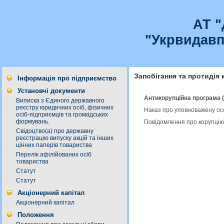
АТ 
"Укрвидавп
Запобігання та протидія 
Інформація про підприємство
Установчі документи
Антикорупційна програма 
Виписка з Єдиного державного
реєстру юридичних осіб, фізичних
Наказ про уповноважену ос
осіб-підприємців та громадських
формувань.
Повідомлення про корупцію
Свідоцтво(а) про державну
реєстрацію випуску акцій та інших
цінних паперів товариства
Перелік афілійованих осіб
товариства
Статут
Статут
Акціонерний капітал
Акціонерний капітал
Положення