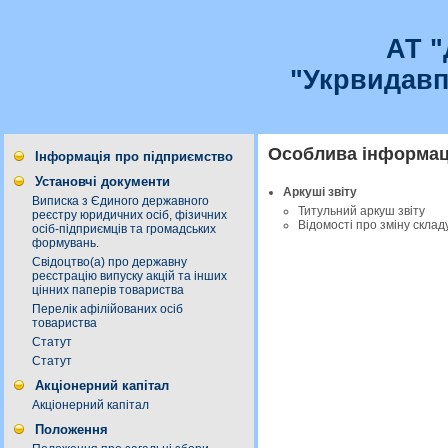
АТ 
"Укрвидавп
Особлива інформаці
Інформація про підприємство
Установчі документи
Аркуші звіту
Виписка з Єдиного державного
Титульний аркуш звіту
реєстру юридичних осіб, фізичних
Відомості про зміну склад
осіб-підприємців та громадських
формувань.
Свідоцтво(а) про державну
реєстрацію випуску акцій та інших
цінних паперів товариства
Перелік афілійованих осіб
товариства
Статут
Статут
Акціонерний капітал
Акціонерний капітал
Положення