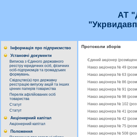
АТ 
"Укрвидавп
Протоколи зборів
Інформація про підприємство
Установчі документи
Єдиний акціонер (розміщен
Виписка з Єдиного державного
реєстру юридичних осіб, фізичних
Наказ акціонера № 49 (роз
осіб-підприємців та громадських
формувань.
Наказ акціонера № 63 (роз
Свідоцтво(а) про державну
Наказ акціонера № 86 (роз
реєстрацію випуску акцій та інших
цінних паперів товариства
Наказ акціонера № 91 (роз
Перелік афілійованих осіб
Наказ акціонера № 98 (роз
товариства
Наказ акціонера № 102 (ро
Статут
Статут
Наказ акціонера № 41 (роз
Акціонерний капітал
Наказ акціонера № 42 (роз
Акціонерний капітал
Наказ акціонера № 75 (роз
Положення
Наказ акціонера № 508 (ро