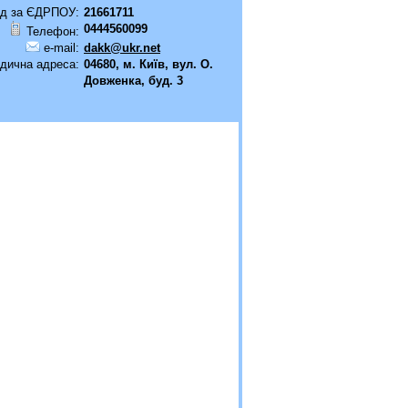
д за ЄДРПОУ:
21661711
0444560099
Телефон:
e-mail:
dakk@ukr.net
дична адреса:
04680, м. Київ, вул. О.
Довженка, буд. 3