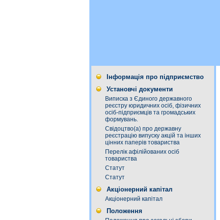
Інформація про підприємство
Установчі документи
Виписка з Єдиного державного
реєстру юридичних осіб, фізичних
осіб-підприємців та громадських
формувань.
Свідоцтво(а) про державну
реєстрацію випуску акцій та інших
цінних паперів товариства
Перелік афілійованих осіб
товариства
Статут
Статут
Акціонерний капітал
Акціонерний капітал
Положення