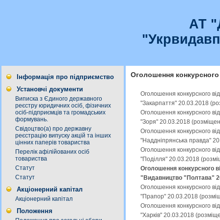
АТ 
"Укрвидавп
Оголошення конкурсного 
Інформація про підприємство
Установчі документи
Оголошення конкурсного від
Виписка з Єдиного державного
"Закарпаття" 20.03.2018 (р
реєстру юридичних осіб, фізичних
Оголошення конкурсного від
осіб-підприємців та громадських
формувань.
"Зоря" 20.03.2018 (розміще
Свідоцтво(а) про державну
Оголошення конкурсного від
реєстрацію випуску акцій та інших
"Наддніпрянська правда" 20
цінних паперів товариства
Оголошення конкурсного від
Перелік афілійованих осіб
товариства
"Поділля" 20.03.2018 (розм
Статут
Оголошення конкурсного ві
Статут
"Видавництво "Полтава" 20
Оголошення конкурсного від
Акціонерний капітал
"Прапор" 20.03.2018 (розмі
Акціонерний капітал
Оголошення конкурсного від
Положення
"Харків" 20.03.2018 (розміщ