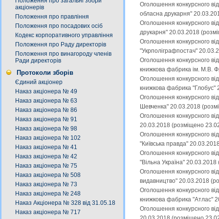
Положення про загальні збори
Оголошення конкурсного від
акціонерів
обласна друкарня" 20.03.20
Положення про правління
Оголошення конкурсного від
Положення про посадових осіб
друкарня" 20.03.2018 (розм
Кодекс корпоративного управління
Оголошення конкурсного від
Положення про Раду директорів
"Укрполіграфпостач" 20.03.
Положення про винагороду членів
Оголошення конкурсного від
Ради директорів
книжкова фабрика ім. М.В. 
Протоколи зборів
Оголошення конкурсного від
Єдиний акціонер
книжкова фабрика "Глобус" 
Наказ акціонера № 49
Оголошення конкурсного від
Наказ акціонера № 63
Шевченка" 20.03.2018 (розм
Наказ акціонера № 86
Оголошення конкурсного від
Наказ акціонера № 91
20.03.2018 (розміщено 23.0
Наказ акціонера № 98
Оголошення конкурсного від
Наказ акціонера № 102
"Київська правда" 20.03.201
Наказ акціонера № 41
Оголошення конкурсного від
Наказ акціонера № 42
"Вільна Україна" 20.03.2018
Наказ акціонера № 75
Оголошення конкурсного від
Наказ акціонера № 508
видавництво" 20.03.2018 (р
Наказ акціонера № 73
Оголошення конкурсного від
Наказ акціонера № 248
книжкова фабрика "Атлас" 2
Наказ Акціонера № 328 від 31.05.18
Оголошення конкурсного від
Наказ акціонера № 717
20.03.2018 (розміщено 23.0