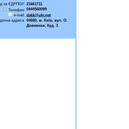
д за ЄДРПОУ:
21661711
0444560099
Телефон:
e-mail:
dakk@ukr.net
дична адреса:
04680, м. Київ, вул. О.
Довженка, буд. 3