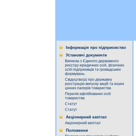
Інформація про підприємство
Установчі документи
Виписка з Єдиного державного
реєстру юридичних осіб, фізичних
осіб-підприємців та громадських
формувань.
Свідоцтво(а) про державну
реєстрацію випуску акцій та інших
цінних паперів товариства
Перелік афілійованих осіб
товариства
Статут
Статут
Акціонерний капітал
Акціонерний капітал
Положення