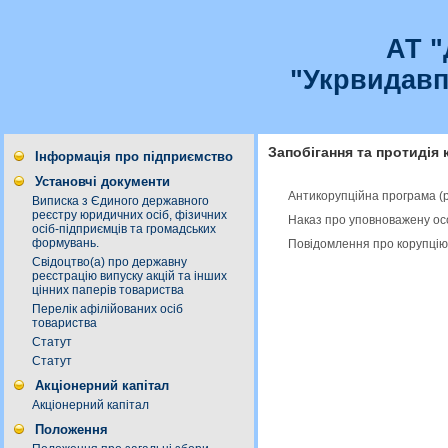
АТ 
"Укрвидавп
Запобігання та протидія 
Інформація про підприємство
Установчі документи
Антикорупційна програма (
Виписка з Єдиного державного
реєстру юридичних осіб, фізичних
Наказ про уповноважену ос
осіб-підприємців та громадських
формувань.
Повідомлення про корупцію
Свідоцтво(а) про державну
реєстрацію випуску акцій та інших
цінних паперів товариства
Перелік афілійованих осіб
товариства
Статут
Статут
Акціонерний капітал
Акціонерний капітал
Положення