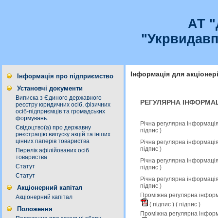
АТ 
"Укрвидавп
Інформація для акціонер
Інформація про підприємство
Установчі документи
Виписка з Єдиного державного
РЕГУЛЯРНА ІНФОРМАЦ
реєстру юридичних осіб, фізичних
осіб-підприємців та громадських
формувань.
Річна регулярна інформація
Свідоцтво(а) про державну
підпис
)
реєстрацію випуску акцій та інших
цінних паперів товариства
Річна регулярна інформація
підпис
)
Перелік афілійованих осіб
товариства
Річна регулярна інформація
Статут
підпис
)
Статут
Річна регулярна інформація
підпис
)
Акціонерний капітал
Проміжна регулярна інформа
Акціонерний капітал
(
підпис
) (
підпис
)
Положення
Проміжна регулярна інформ