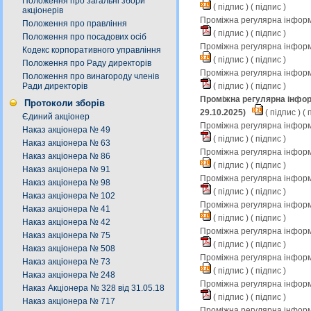
Положення про загальні збори
(
підпис
) (
підпис
)
акціонерів
Проміжна регулярна інформа
Положення про правління
(
підпис
) (
підпис
)
Положення про посадових осіб
Проміжна регулярна інформ
Кодекс корпоративного управління
(
підпис
) (
підпис
)
Положення про Раду директорів
Проміжна регулярна інформа
Положення про винагороду членів
(
підпис
) (
підпис
)
Ради директорів
Проміжна регулярна інфор
Протоколи зборів
29.10.2025)
(
підпис
) (
п
Єдиний акціонер
Проміжна регулярна інформа
Наказ акціонера № 49
(
підпис
) (
підпис
)
Наказ акціонера № 63
Проміжна регулярна інформ
Наказ акціонера № 86
(
підпис
) (
підпис
)
Наказ акціонера № 91
Проміжна регулярна інформа
Наказ акціонера № 98
(
підпис
) (
підпис
)
Наказ акціонера № 102
Проміжна регулярна інформ
Наказ акціонера № 41
(
підпис
) (
підпис
)
Наказ акціонера № 42
Проміжна регулярна інформа
Наказ акціонера № 75
(
підпис
) (
підпис
)
Наказ акціонера № 508
Проміжна регулярна інформ
Наказ акціонера № 73
(
підпис
) (
підпис
)
Наказ акціонера № 248
Проміжна регулярна інформа
Наказ Акціонера № 328 від 31.05.18
(
підпис
) (
підпис
)
Наказ акціонера № 717
Проміжна регулярна інформ