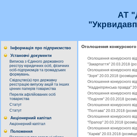
АТ 
"Укрвидавп
Оголошення конкурсного 
Інформація про підприємство
Установчі документи
Оголошення конкурсного від
Виписка з Єдиного державного
"Закарпаття" 20.03.2018 (р
реєстру юридичних осіб, фізичних
Оголошення конкурсного від
осіб-підприємців та громадських
формувань.
"Зоря" 20.03.2018 (розміще
Свідоцтво(а) про державну
Оголошення конкурсного від
реєстрацію випуску акцій та інших
"Наддніпрянська правда" 20
цінних паперів товариства
Оголошення конкурсного від
Перелік афілійованих осіб
товариства
"Поділля" 20.03.2018 (розм
Статут
Оголошення конкурсного від
Статут
"Полтава" 20.03.2018 (розм
Оголошення конкурсного від
Акціонерний капітал
"Прапор" 20.03.2018 (розмі
Акціонерний капітал
Оголошення конкурсного від
Положення
"Харків" 20.03.2018 (розміщ