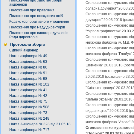
Положення про загальні збори
Оголошення конкурсного від
акціонерів
обласна друкарня" 20.03.20
Положення про правління
Оголошення конкурсного від
Положення про посадових осіб
друкарня" 20.03.2018 (розм
Кодекс корпоративного управління
Оголошення конкурсного від
Положення про Раду директорів
"Укрполіграфпостач" 20.03.
Положення про винагороду членів
Оголошення конкурсного від
Ради директорів
книжкова фабрика ім. М.В. 
Протоколи зборів
Оголошення конкурсного від
Єдиний акціонер
книжкова фабрика "Глобус" 
Наказ акціонера № 49
Оголошення конкурсного від
Наказ акціонера № 63
Шевченка" 20.03.2018 (розм
Наказ акціонера № 86
Оголошення конкурсного від
Наказ акціонера № 91
20.03.2018 (розміщено 23.0
Наказ акціонера № 98
Оголошення конкурсного від
Наказ акціонера № 102
"Київська правда" 20.03.201
Наказ акціонера № 41
Оголошення конкурсного від
Наказ акціонера № 42
"Вільна Україна" 20.03.2018
Наказ акціонера № 75
Оголошення конкурсного від
Наказ акціонера № 508
видавництво" 20.03.2018 (р
Наказ акціонера № 73
Оголошення конкурсного від
Наказ акціонера № 248
книжкова фабрика "Атлас" 2
Наказ Акціонера № 328 від 31.05.18
Оголошення конкурсного в
Наказ акціонера № 717
"Поліном" 20.03.2018 (роз