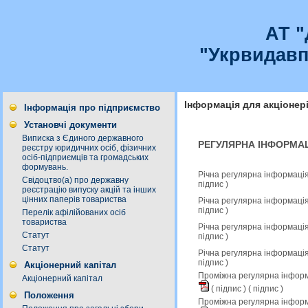
АТ 
"Укрвидавп
Інформація для акціонер
Інформація про підприємство
Установчі документи
Виписка з Єдиного державного
РЕГУЛЯРНА ІНФОРМАЦ
реєстру юридичних осіб, фізичних
осіб-підприємців та громадських
формувань.
Річна регулярна інформація
Свідоцтво(а) про державну
підпис
)
реєстрацію випуску акцій та інших
цінних паперів товариства
Річна регулярна інформація
підпис
)
Перелік афілійованих осіб
товариства
Річна регулярна інформація
Статут
підпис
)
Статут
Річна регулярна інформація
підпис
)
Акціонерний капітал
Проміжна регулярна інформа
Акціонерний капітал
(
підпис
) (
підпис
)
Положення
Проміжна регулярна інформ