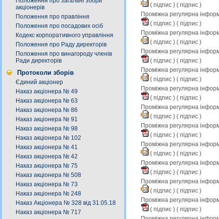
Положення про загальні збори
(
підпис
) (
підпис
)
акціонерів
Проміжна регулярна інформа
Положення про правління
(
підпис
) (
підпис
)
Положення про посадових осіб
Проміжна регулярна інформ
Кодекс корпоративного управління
(
підпис
) (
підпис
)
Положення про Раду директорів
Проміжна регулярна інформа
Положення про винагороду членів
(
підпис
) (
підпис
)
Ради директорів
Проміжна регулярна інформ
Протоколи зборів
(
підпис
) (
підпис
)
Єдиний акціонер
Проміжна регулярна інформа
Наказ акціонера № 49
(
підпис
) (
підпис
)
Наказ акціонера № 63
Проміжна регулярна інформ
Наказ акціонера № 86
(
підпис
) (
підпис
)
Наказ акціонера № 91
Проміжна регулярна інформа
Наказ акціонера № 98
(
підпис
) (
підпис
)
Наказ акціонера № 102
Проміжна регулярна інформ
Наказ акціонера № 41
(
підпис
) (
підпис
)
Наказ акціонера № 42
Проміжна регулярна інформа
Наказ акціонера № 75
(
підпис
) (
підпис
)
Наказ акціонера № 508
Проміжна регулярна інформ
Наказ акціонера № 73
(
підпис
) (
підпис
)
Наказ акціонера № 248
Проміжна регулярна інформа
Наказ Акціонера № 328 від 31.05.18
(
підпис
) (
підпис
)
Наказ акціонера № 717
Проміжна регулярна інформ