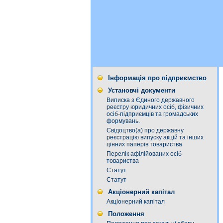
Інформація про підприємство
Установчі документи
Виписка з Єдиного державного
реєстру юридичних осіб, фізичних
осіб-підприємців та громадських
формувань.
Свідоцтво(а) про державну
реєстрацію випуску акцій та інших
цінних паперів товариства
Перелік афілійованих осіб
товариства
Статут
Статут
Акціонерний капітал
Акціонерний капітал
Положення