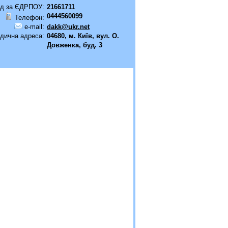
д за ЄДРПОУ:
21661711
0444560099
Телефон:
e-mail:
dakk@ukr.net
дична адреса:
04680, м. Київ, вул. О.
Довженка, буд. 3