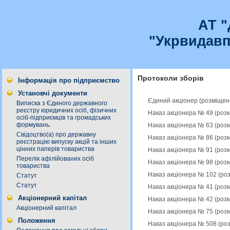
АТ 
"Укрвидавп
Протоколи зборів
Інформація про підприємство
Установчі документи
Єдиний акціонер (розміщен
Виписка з Єдиного державного
реєстру юридичних осіб, фізичних
Наказ акціонера № 49 (роз
осіб-підприємців та громадських
формувань.
Наказ акціонера № 63 (роз
Свідоцтво(а) про державну
Наказ акціонера № 86 (роз
реєстрацію випуску акцій та інших
цінних паперів товариства
Наказ акціонера № 91 (роз
Перелік афілійованих осіб
Наказ акціонера № 98 (роз
товариства
Наказ акціонера № 102 (ро
Статут
Статут
Наказ акціонера № 41 (роз
Акціонерний капітал
Наказ акціонера № 42 (роз
Акціонерний капітал
Наказ акціонера № 75 (роз
Положення
Наказ акціонера № 508 (ро