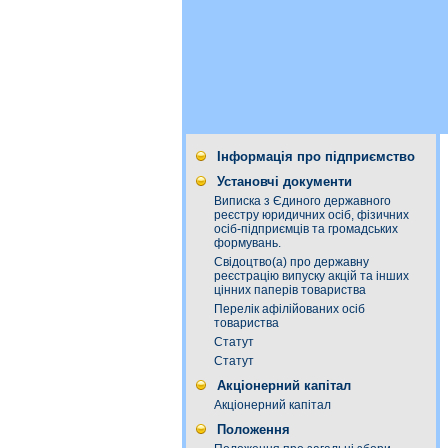
Інформація про підприємство
Установчі документи
Виписка з Єдиного державного
реєстру юридичних осіб, фізичних
осіб-підприємців та громадських
формувань.
Свідоцтво(а) про державну
реєстрацію випуску акцій та інших
цінних паперів товариства
Перелік афілійованих осіб
товариства
Статут
Статут
Акціонерний капітал
Акціонерний капітал
Положення