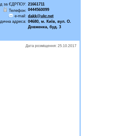
д за ЄДРПОУ:
21661711
0444560099
Телефон:
e-mail:
dakk@ukr.net
дична адреса:
04680, м. Київ, вул. О.
Довженка, буд. 3
Дата розміщення: 25.10.2017