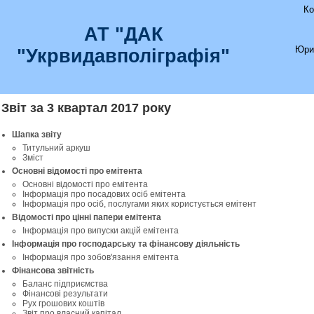
Ко
АТ "ДАК
Юри
"Укрвидавполіграфія"
Звіт за 3 квартал 2017 року
Шапка звіту
Титульний аркуш
Зміст
Основні відомості про емітента
Основні відомості про емітента
Інформація про посадових осіб емітента
Інформація про осіб, послугами яких користується емітент
Відомості про цінні папери емітента
Інформація про випуски акцій емітента
Інформація про господарську та фінансову діяльність
Інформація про зобов'язання емітента
Фінансова звітність
Баланс підприємства
Фінансові результати
Рух грошових коштів
Звіт про власний капітал