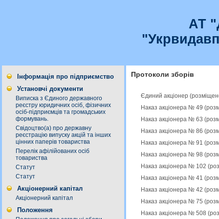
АТ 
"Укрвидавп
Протоколи зборів
Інформація про підприємство
Установчі документи
Єдиний акціонер (розміщен
Виписка з Єдиного державного
реєстру юридичних осіб, фізичних
Наказ акціонера № 49 (роз
осіб-підприємців та громадських
формувань.
Наказ акціонера № 63 (роз
Свідоцтво(а) про державну
Наказ акціонера № 86 (роз
реєстрацію випуску акцій та інших
цінних паперів товариства
Наказ акціонера № 91 (роз
Перелік афілійованих осіб
Наказ акціонера № 98 (роз
товариства
Наказ акціонера № 102 (ро
Статут
Статут
Наказ акціонера № 41 (роз
Акціонерний капітал
Наказ акціонера № 42 (роз
Акціонерний капітал
Наказ акціонера № 75 (роз
Положення
Наказ акціонера № 508 (ро