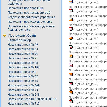
Положення про загальні збори
(
підпис
) (
підпис
)
акціонерів
Проміжна регулярна інформа
Положення про правління
(
підпис
) (
підпис
)
Положення про посадових осіб
Проміжна регулярна інформ
Кодекс корпоративного управління
(
підпис
) (
підпис
)
Положення про Раду директорів
Проміжна регулярна інформа
Положення про винагороду членів
(
підпис
) (
підпис
)
Ради директорів
Проміжна регулярна інформ
Протоколи зборів
(
підпис
) (
підпис
)
Єдиний акціонер
Проміжна регулярна інформа
Наказ акціонера № 49
(
підпис
) (
підпис
)
Наказ акціонера № 63
Проміжна регулярна інформ
Наказ акціонера № 86
(
підпис
) (
підпис
)
Наказ акціонера № 91
Проміжна регулярна інформа
Наказ акціонера № 98
(
підпис
) (
підпис
)
Наказ акціонера № 102
Проміжна регулярна інформ
Наказ акціонера № 41
(
підпис
) (
підпис
)
Наказ акціонера № 42
Проміжна регулярна інформа
Наказ акціонера № 75
(
підпис
) (
підпис
)
Наказ акціонера № 508
Проміжна регулярна інформ
Наказ акціонера № 73
(
підпис
) (
підпис
)
Наказ акціонера № 248
Проміжна регулярна інформа
Наказ Акціонера № 328 від 31.05.18
(
підпис
) (
підпис
)
Наказ акціонера № 717
Проміжна регулярна інформ