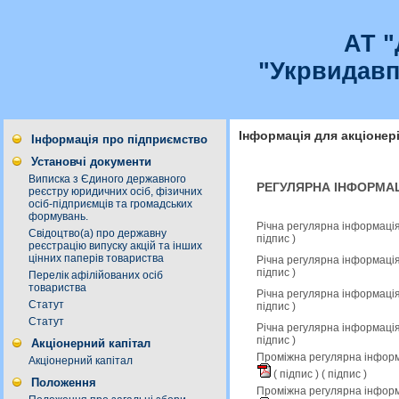
АТ 
"Укрвидавп
Інформація для акціонер
Інформація про підприємство
Установчі документи
Виписка з Єдиного державного
РЕГУЛЯРНА ІНФОРМАЦ
реєстру юридичних осіб, фізичних
осіб-підприємців та громадських
формувань.
Річна регулярна інформація
Свідоцтво(а) про державну
підпис
)
реєстрацію випуску акцій та інших
цінних паперів товариства
Річна регулярна інформація
підпис
)
Перелік афілійованих осіб
товариства
Річна регулярна інформація
Статут
підпис
)
Статут
Річна регулярна інформація
підпис
)
Акціонерний капітал
Проміжна регулярна інформа
Акціонерний капітал
(
підпис
) (
підпис
)
Положення
Проміжна регулярна інформ