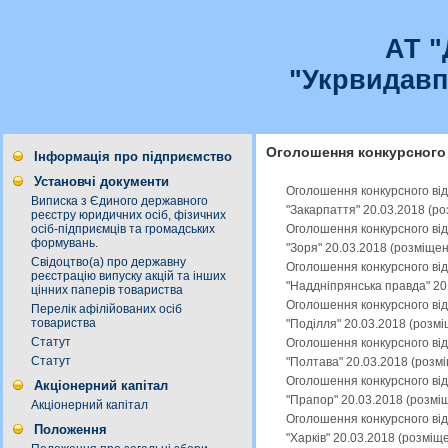
АТ 
"Укрвидавп
Оголошення конкурсного 
Інформація про підприємство
Установчі документи
Оголошення конкурсного від
Виписка з Єдиного державного
"Закарпаття" 20.03.2018 (р
реєстру юридичних осіб, фізичних
Оголошення конкурсного від
осіб-підприємців та громадських
формувань.
"Зоря" 20.03.2018 (розміще
Свідоцтво(а) про державну
Оголошення конкурсного від
реєстрацію випуску акцій та інших
"Наддніпрянська правда" 20
цінних паперів товариства
Оголошення конкурсного від
Перелік афілійованих осіб
товариства
"Поділля" 20.03.2018 (розм
Статут
Оголошення конкурсного від
Статут
"Полтава" 20.03.2018 (розм
Оголошення конкурсного від
Акціонерний капітал
"Прапор" 20.03.2018 (розмі
Акціонерний капітал
Оголошення конкурсного від
Положення
"Харків" 20.03.2018 (розміщ