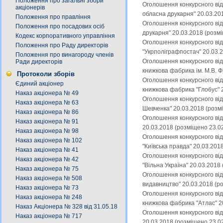
Положення про загальні збори
Оголошення конкурсного від
акціонерів
обласна друкарня" 20.03.20
Положення про правління
Оголошення конкурсного від
Положення про посадових осіб
друкарня" 20.03.2018 (розм
Кодекс корпоративного управління
Оголошення конкурсного від
Положення про Раду директорів
"Укрполіграфпостач" 20.03.
Положення про винагороду членів
Оголошення конкурсного від
Ради директорів
книжкова фабрика ім. М.В. 
Протоколи зборів
Оголошення конкурсного від
Єдиний акціонер
книжкова фабрика "Глобус" 
Наказ акціонера № 49
Оголошення конкурсного від
Наказ акціонера № 63
Шевченка" 20.03.2018 (розм
Наказ акціонера № 86
Оголошення конкурсного від
Наказ акціонера № 91
20.03.2018 (розміщено 23.0
Наказ акціонера № 98
Оголошення конкурсного від
Наказ акціонера № 102
"Київська правда" 20.03.201
Наказ акціонера № 41
Оголошення конкурсного від
Наказ акціонера № 42
"Вільна Україна" 20.03.2018
Наказ акціонера № 75
Оголошення конкурсного від
Наказ акціонера № 508
видавництво" 20.03.2018 (р
Наказ акціонера № 73
Оголошення конкурсного від
Наказ акціонера № 248
книжкова фабрика "Атлас" 2
Наказ Акціонера № 328 від 31.05.18
Оголошення конкурсного від
Наказ акціонера № 717
20.03.2018 (розміщено 23.0