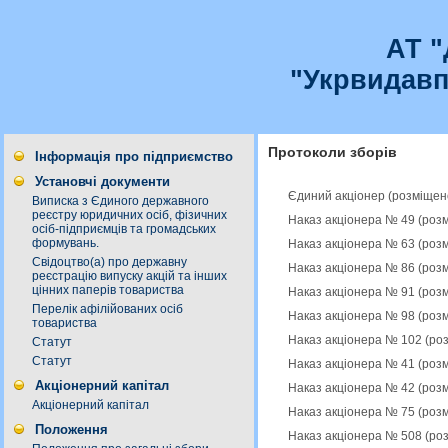
АТ 
"Укрвидавп
Протоколи зборів
Інформація про підприємство
Установчі документи
Єдиний акціонер (розміщен
Виписка з Єдиного державного
реєстру юридичних осіб, фізичних
Наказ акціонера № 49 (роз
осіб-підприємців та громадських
формувань.
Наказ акціонера № 63 (роз
Свідоцтво(а) про державну
Наказ акціонера № 86 (роз
реєстрацію випуску акцій та інших
цінних паперів товариства
Наказ акціонера № 91 (роз
Перелік афілійованих осіб
Наказ акціонера № 98 (роз
товариства
Наказ акціонера № 102 (ро
Статут
Статут
Наказ акціонера № 41 (роз
Акціонерний капітал
Наказ акціонера № 42 (роз
Акціонерний капітал
Наказ акціонера № 75 (роз
Положення
Наказ акціонера № 508 (ро