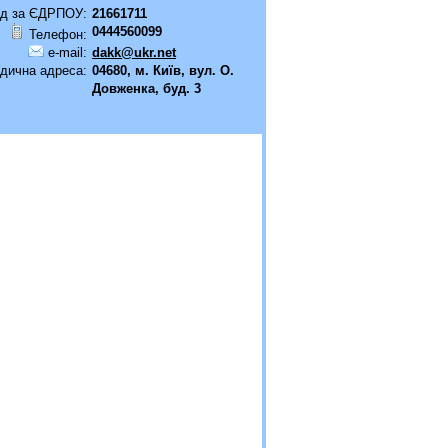
д за ЄДРПОУ:
21661711
0444560099
Телефон:
e-mail:
dakk@ukr.net
дична адреса:
04680, м. Київ, вул. О.
Довженка, буд. 3