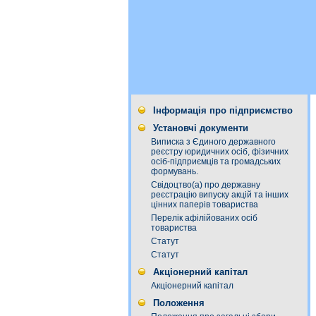
Інформація про підприємство
Установчі документи
Виписка з Єдиного державного
реєстру юридичних осіб, фізичних
осіб-підприємців та громадських
формувань.
Свідоцтво(а) про державну
реєстрацію випуску акцій та інших
цінних паперів товариства
Перелік афілійованих осіб
товариства
Статут
Статут
Акціонерний капітал
Акціонерний капітал
Положення