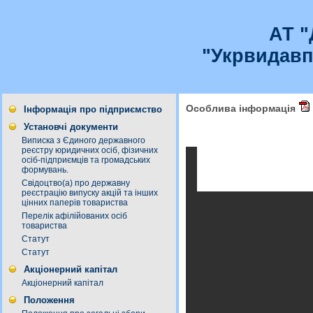
АТ 
"Укрвидавп
Особлива інформація
Інформація про підприємство
Установчі документи
Виписка з Єдиного державного
реєстру юридичних осіб, фізичних
осіб-підприємців та громадських
формувань.
Свідоцтво(а) про державну
реєстрацію випуску акцій та інших
цінних паперів товариства
Перелік афілійованих осіб
товариства
Статут
Статут
Акціонерний капітал
Акціонерний капітал
Положення