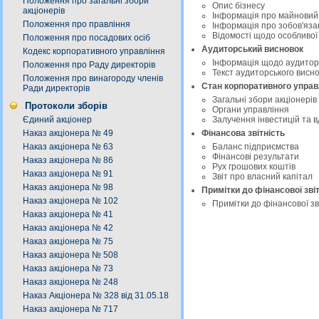
Положення про загальні збори
Опис бізнесу
акціонерів
Інформація про майновий 
Положення про правління
Інформація про зобов'яза
Відомості щодо особливої 
Положення про посадових осіб
Аудиторський висновок
Кодекс корпоративного управління
Інформація щодо аудитор
Положення про Раду директорів
Текст аудиторського висно
Положення про винагороду членів
Стан корпоративного управ
Ради директорів
Загальні збори акціонерів
Протоколи зборів
Органи управління
Єдиний акціонер
Залучення інвестицій та 
Наказ акціонера № 49
Фінансова звітність
Наказ акціонера № 63
Баланс підприємства
Фінансові результати
Наказ акціонера № 86
Рух грошових коштів
Наказ акціонера № 91
Звіт про власний капітал
Наказ акціонера № 98
Примітки до фінансової зві
Наказ акціонера № 102
Примітки до фінансової з
Наказ акціонера № 41
Наказ акціонера № 42
Наказ акціонера № 75
Наказ акціонера № 508
Наказ акціонера № 73
Наказ акціонера № 248
Наказ Акціонера № 328 від 31.05.18
Наказ акціонера № 717