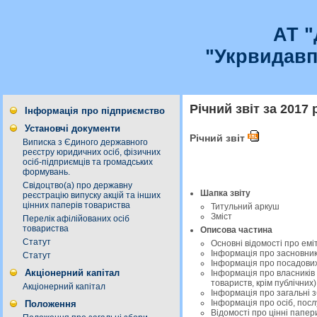
АТ 
"Укрвидавп
Річний звіт за 2017 
Інформація про підприємство
Установчі документи
Річний звіт
Виписка з Єдиного державного
реєстру юридичних осіб, фізичних
осіб-підприємців та громадських
формувань.
Свідоцтво(а) про державну
Шапка звіту
реєстрацію випуску акцій та інших
цінних паперів товариства
Титульний аркуш
Зміст
Перелік афілійованих осіб
товариства
Описова частина
Статут
Основні відомості про емі
Інформація про засновникі
Статут
Інформація про посадових
Акціонерний капітал
Інформація про власників 
товариств, крім публічних)
Акціонерний капітал
Інформація про загальні з
Інформація про осіб, посл
Положення
Відомості про цінні папер