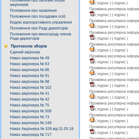
Положення про загальні збори
(
підпис
) (
підпис
)
акціонерів
Проміжна регулярна інформа
Положення про правління
(
підпис
) (
підпис
)
Положення про посадових осіб
Проміжна регулярна інформ
Кодекс корпоративного управління
(
підпис
) (
підпис
)
Положення про Раду директорів
Проміжна регулярна інформа
Положення про винагороду членів
(
підпис
) (
підпис
)
Ради директорів
Проміжна регулярна інформ
Протоколи зборів
(
підпис
) (
підпис
)
Єдиний акціонер
Проміжна регулярна інформа
Наказ акціонера № 49
(
підпис
) (
підпис
)
Наказ акціонера № 63
Проміжна регулярна інформ
Наказ акціонера № 86
(
підпис
) (
підпис
)
Наказ акціонера № 91
Проміжна регулярна інформа
Наказ акціонера № 98
(
підпис
) (
підпис
)
Наказ акціонера № 102
Проміжна регулярна інформ
Наказ акціонера № 41
(
підпис
) (
підпис
)
Наказ акціонера № 42
Проміжна регулярна інформа
Наказ акціонера № 75
(
підпис
) (
підпис
)
Наказ акціонера № 508
Проміжна регулярна інформ
Наказ акціонера № 73
(
підпис
) (
підпис
)
Наказ акціонера № 248
Проміжна регулярна інформа
Наказ Акціонера № 328 від 31.05.18
(
підпис
) (
підпис
)
Наказ акціонера № 717
Проміжна регулярна інформ