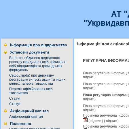
АТ 
"Укрвидавп
Інформація для акціонер
Інформація про підприємство
Установчі документи
Виписка з Єдиного державного
РЕГУЛЯРНА ІНФОРМАЦ
реєстру юридичних осіб, фізичних
осіб-підприємців та громадських
формувань.
Річна регулярна інформація
Свідоцтво(а) про державну
підпис
)
реєстрацію випуску акцій та інших
цінних паперів товариства
Річна регулярна інформація
підпис
)
Перелік афілійованих осіб
товариства
Річна регулярна інформаці
Статут
підпис
)
Статут
Річна регулярна інформація
підпис
)
Акціонерний капітал
Проміжна регулярна інформа
Акціонерний капітал
(
підпис
) (
підпис
)
Положення
Проміжна регулярна інформ