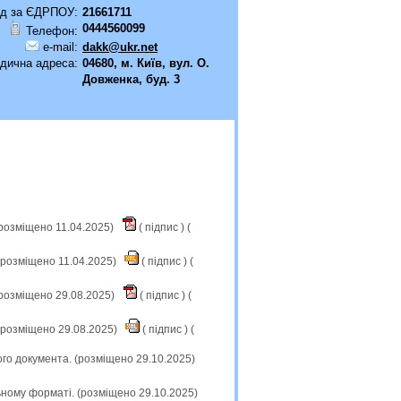
д за ЄДРПОУ:
21661711
0444560099
Телефон:
e-mail:
dakk@ukr.net
дична адреса:
04680, м. Київ, вул. О.
Довженка, буд. 3
(розміщено 11.04.2025)
(
підпис
) (
(розміщено 11.04.2025)
(
підпис
) (
(розміщено 29.08.2025)
(
підпис
) (
(розміщено 29.08.2025)
(
підпис
) (
ого документа. (розміщено 29.10.2025)
ьному форматі. (розміщено 29.10.2025)