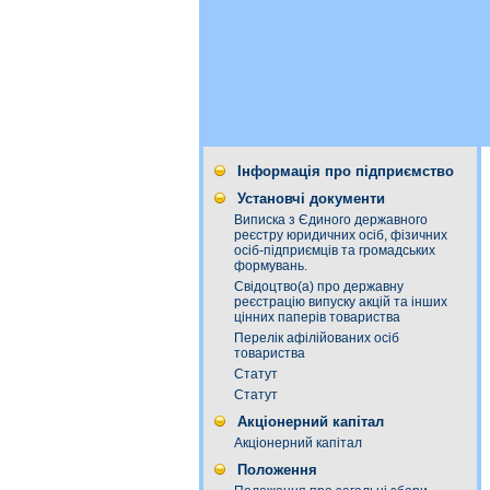
Інформація про підприємство
Установчі документи
Виписка з Єдиного державного
реєстру юридичних осіб, фізичних
осіб-підприємців та громадських
формувань.
Свідоцтво(а) про державну
реєстрацію випуску акцій та інших
цінних паперів товариства
Перелік афілійованих осіб
товариства
Статут
Статут
Акціонерний капітал
Акціонерний капітал
Положення