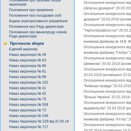
Положення про загальні збори
Оголошення конкурсного від
акціонерів
обласна друкарня" 20.03.20
Положення про правління
Оголошення конкурсного від
Положення про посадових осіб
друкарня" 20.03.2018 (розм
Кодекс корпоративного управління
Оголошення конкурсного від
Положення про Раду директорів
"Укрполіграфпостач" 20.03.
Положення про винагороду членів
Оголошення конкурсного від
Ради директорів
книжкова фабрика ім. М.В. 
Протоколи зборів
Оголошення конкурсного від
Єдиний акціонер
книжкова фабрика "Глобус" 
Наказ акціонера № 49
Оголошення конкурсного від
Наказ акціонера № 63
Шевченка" 20.03.2018 (розм
Наказ акціонера № 86
Оголошення конкурсного від
Наказ акціонера № 91
20.03.2018 (розміщено 23.0
Наказ акціонера № 98
Оголошення конкурсного від
Наказ акціонера № 102
"Київська правда" 20.03.201
Наказ акціонера № 41
Оголошення конкурсного від
Наказ акціонера № 42
"Вільна Україна" 20.03.2018
Наказ акціонера № 75
Оголошення конкурсного від
Наказ акціонера № 508
видавництво" 20.03.2018 (р
Наказ акціонера № 73
Оголошення конкурсного від
Наказ акціонера № 248
книжкова фабрика "Атлас" 2
Наказ Акціонера № 328 від 31.05.18
Оголошення конкурсного від
Наказ акціонера № 717
20.03.2018 (розміщено 23.0