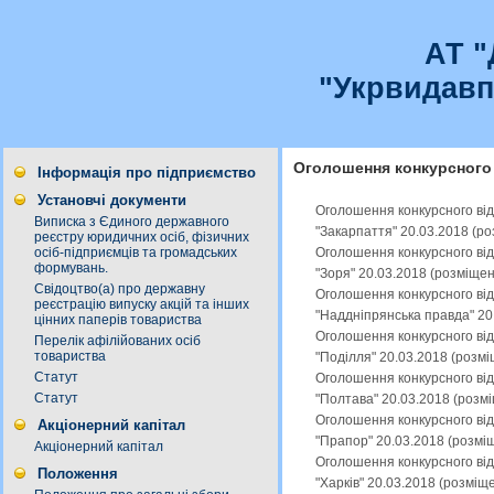
АТ 
"Укрвидавп
Оголошення конкурсного 
Інформація про підприємство
Установчі документи
Оголошення конкурсного від
Виписка з Єдиного державного
"Закарпаття" 20.03.2018 (р
реєстру юридичних осіб, фізичних
Оголошення конкурсного від
осіб-підприємців та громадських
формувань.
"Зоря" 20.03.2018 (розміще
Свідоцтво(а) про державну
Оголошення конкурсного від
реєстрацію випуску акцій та інших
"Наддніпрянська правда" 20
цінних паперів товариства
Оголошення конкурсного від
Перелік афілійованих осіб
товариства
"Поділля" 20.03.2018 (розм
Статут
Оголошення конкурсного від
Статут
"Полтава" 20.03.2018 (розм
Оголошення конкурсного від
Акціонерний капітал
"Прапор" 20.03.2018 (розмі
Акціонерний капітал
Оголошення конкурсного від
Положення
"Харків" 20.03.2018 (розміщ