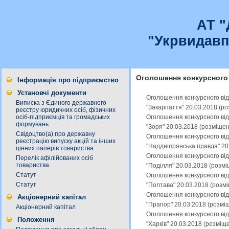
АТ 
"Укрвидавп
Оголошення конкурсного 
Інформація про підприємство
Установчі документи
Оголошення конкурсного від
Виписка з Єдиного державного
"Закарпаття" 20.03.2018 (р
реєстру юридичних осіб, фізичних
Оголошення конкурсного від
осіб-підприємців та громадських
формувань.
"Зоря" 20.03.2018 (розміще
Свідоцтво(а) про державну
Оголошення конкурсного від
реєстрацію випуску акцій та інших
"Наддніпрянська правда" 20
цінних паперів товариства
Оголошення конкурсного від
Перелік афілійованих осіб
товариства
"Поділля" 20.03.2018 (розм
Статут
Оголошення конкурсного від
Статут
"Полтава" 20.03.2018 (розм
Оголошення конкурсного від
Акціонерний капітал
"Прапор" 20.03.2018 (розмі
Акціонерний капітал
Оголошення конкурсного від
Положення
"Харків" 20.03.2018 (розміщ