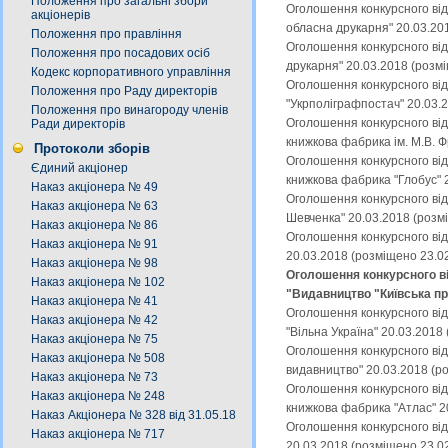
Положення про загальні збори
Оголошення конкурсного від
акціонерів
обласна друкарня" 20.03.20
Положення про правління
Оголошення конкурсного від
Положення про посадових осіб
друкарня" 20.03.2018 (розм
Кодекс корпоративного управління
Оголошення конкурсного від
Положення про Раду директорів
"Укрполіграфпостач" 20.03.
Положення про винагороду членів
Оголошення конкурсного від
Ради директорів
книжкова фабрика ім. М.В. 
Протоколи зборів
Оголошення конкурсного від
Єдиний акціонер
книжкова фабрика "Глобус" 
Наказ акціонера № 49
Оголошення конкурсного від
Наказ акціонера № 63
Шевченка" 20.03.2018 (розм
Наказ акціонера № 86
Оголошення конкурсного від
Наказ акціонера № 91
20.03.2018 (розміщено 23.0
Наказ акціонера № 98
Оголошення конкурсного ві
Наказ акціонера № 102
"Видавництво "Київська пр
Наказ акціонера № 41
Оголошення конкурсного від
Наказ акціонера № 42
"Вільна Україна" 20.03.2018
Наказ акціонера № 75
Оголошення конкурсного від
Наказ акціонера № 508
видавництво" 20.03.2018 (р
Наказ акціонера № 73
Оголошення конкурсного від
Наказ акціонера № 248
книжкова фабрика "Атлас" 2
Наказ Акціонера № 328 від 31.05.18
Оголошення конкурсного від
Наказ акціонера № 717
20.03.2018 (розміщено 23.0