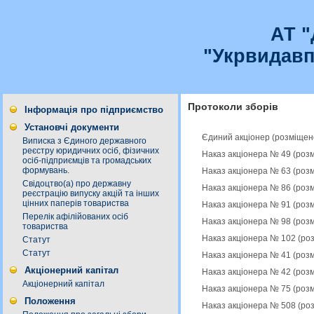
АТ 
"Укрвидавп
Протоколи зборів
Інформація про підприємство
Установчі документи
Єдиний акціонер (розміщен
Виписка з Єдиного державного
реєстру юридичних осіб, фізичних
Наказ акціонера № 49 (роз
осіб-підприємців та громадських
формувань.
Наказ акціонера № 63 (роз
Свідоцтво(а) про державну
Наказ акціонера № 86 (роз
реєстрацію випуску акцій та інших
цінних паперів товариства
Наказ акціонера № 91 (роз
Перелік афілійованих осіб
Наказ акціонера № 98 (роз
товариства
Наказ акціонера № 102 (ро
Статут
Статут
Наказ акціонера № 41 (роз
Акціонерний капітал
Наказ акціонера № 42 (роз
Акціонерний капітал
Наказ акціонера № 75 (роз
Положення
Наказ акціонера № 508 (ро