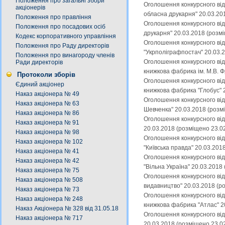
Положення про загальні збори
Оголошення конкурсного від
акціонерів
обласна друкарня" 20.03.20
Положення про правління
Оголошення конкурсного від
Положення про посадових осіб
друкарня" 20.03.2018 (розм
Кодекс корпоративного управління
Оголошення конкурсного від
Положення про Раду директорів
"Укрполіграфпостач" 20.03.
Положення про винагороду членів
Оголошення конкурсного від
Ради директорів
книжкова фабрика ім. М.В. 
Протоколи зборів
Оголошення конкурсного від
Єдиний акціонер
книжкова фабрика "Глобус" 
Наказ акціонера № 49
Оголошення конкурсного від
Наказ акціонера № 63
Шевченка" 20.03.2018 (розм
Наказ акціонера № 86
Оголошення конкурсного від
Наказ акціонера № 91
20.03.2018 (розміщено 23.0
Наказ акціонера № 98
Оголошення конкурсного від
Наказ акціонера № 102
"Київська правда" 20.03.201
Наказ акціонера № 41
Оголошення конкурсного від
Наказ акціонера № 42
"Вільна Україна" 20.03.2018
Наказ акціонера № 75
Оголошення конкурсного від
Наказ акціонера № 508
видавництво" 20.03.2018 (р
Наказ акціонера № 73
Оголошення конкурсного від
Наказ акціонера № 248
книжкова фабрика "Атлас" 2
Наказ Акціонера № 328 від 31.05.18
Оголошення конкурсного від
Наказ акціонера № 717
20.03.2018 (розміщено 23.0