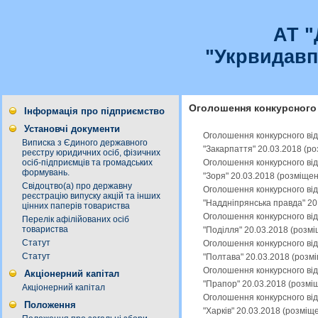
АТ 
"Укрвидавп
Оголошення конкурсного 
Інформація про підприємство
Установчі документи
Оголошення конкурсного від
Виписка з Єдиного державного
"Закарпаття" 20.03.2018 (р
реєстру юридичних осіб, фізичних
Оголошення конкурсного від
осіб-підприємців та громадських
формувань.
"Зоря" 20.03.2018 (розміще
Свідоцтво(а) про державну
Оголошення конкурсного від
реєстрацію випуску акцій та інших
"Наддніпрянська правда" 20
цінних паперів товариства
Оголошення конкурсного від
Перелік афілійованих осіб
товариства
"Поділля" 20.03.2018 (розм
Статут
Оголошення конкурсного від
Статут
"Полтава" 20.03.2018 (розм
Оголошення конкурсного від
Акціонерний капітал
"Прапор" 20.03.2018 (розмі
Акціонерний капітал
Оголошення конкурсного від
Положення
"Харків" 20.03.2018 (розміщ