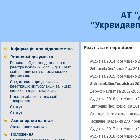
АТ 
"Укрвидавп
Результати перевірок
Інформація про підприємство
Установчі документи
Аудит за 2014 (розміщено 
Виписка з Єдиного державного
реєстру юридичних осіб, фізичних
Звіт ревізійної комісії за 2
осіб-підприємців та громадських
формувань.
Аудит за 2015 (розміщено 
Свідоцтво(а) про державну
Звіт ревізійної комісії за 
реєстрацію випуску акцій та інших
цінних паперів товариства
Держфінаудит за 2012-2016
Перелік афілійованих осіб
Аудит за 2016 (розміщено 
товариства
Звіт ревізійної комісії за 2
Статут
Статут
Акт перевірки з охорони пр
Акціонерний капітал
Технічне завдання для про
Акціонерний капітал
Аудит за 2017 (розміщено 
Положення
Аудит за 2018 (розміщено 