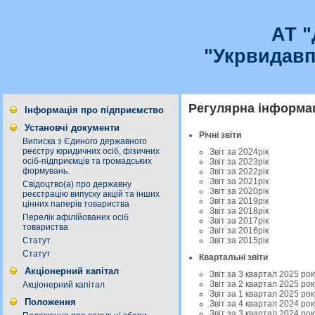
АТ 
"Укрвидавп
Регулярна інформа
Інформація про підприємство
Установчі документи
Річні звіти
Виписка з Єдиного державного
реєстру юридичних осіб, фізичних
Звіт за 2024рік
осіб-підприємців та громадських
Звіт за 2023рік
формувань.
Звіт за 2022рік
Звіт за 2021рік
Свідоцтво(а) про державну
Звіт за 2020рік
реєстрацію випуску акцій та інших
Звіт за 2019рік
цінних паперів товариства
Звіт за 2018рік
Перелік афілійованих осіб
Звіт за 2017рік
товариства
Звіт за 2016рік
Звіт за 2015рік
Статут
Статут
Квартальні звіти
Акціонерний капітал
Звіт за 3 квартал 2025 рок
Звіт за 2 квартал 2025 рок
Акціонерний капітал
Звіт за 1 квартал 2025 рок
Положення
Звіт за 4 квартал 2024 рок
Звіт за 3 квартал 2024 рок