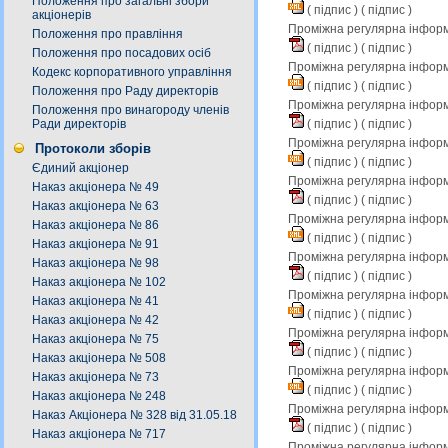
Положення про загальні збори
(
підпис
) (
підпис
)
акціонерів
Проміжна регулярна інформа
Положення про правління
(
підпис
) (
підпис
)
Положення про посадових осіб
Проміжна регулярна інформ
Кодекс корпоративного управління
(
підпис
) (
підпис
)
Положення про Раду директорів
Проміжна регулярна інформа
Положення про винагороду членів
(
підпис
) (
підпис
)
Ради директорів
Проміжна регулярна інформ
Протоколи зборів
(
підпис
) (
підпис
)
Єдиний акціонер
Проміжна регулярна інформа
Наказ акціонера № 49
(
підпис
) (
підпис
)
Наказ акціонера № 63
Проміжна регулярна інформ
Наказ акціонера № 86
(
підпис
) (
підпис
)
Наказ акціонера № 91
Проміжна регулярна інформа
Наказ акціонера № 98
(
підпис
) (
підпис
)
Наказ акціонера № 102
Проміжна регулярна інформ
Наказ акціонера № 41
(
підпис
) (
підпис
)
Наказ акціонера № 42
Проміжна регулярна інформа
Наказ акціонера № 75
(
підпис
) (
підпис
)
Наказ акціонера № 508
Проміжна регулярна інформ
Наказ акціонера № 73
(
підпис
) (
підпис
)
Наказ акціонера № 248
Проміжна регулярна інформа
Наказ Акціонера № 328 від 31.05.18
(
підпис
) (
підпис
)
Наказ акціонера № 717
Проміжна регулярна інформ