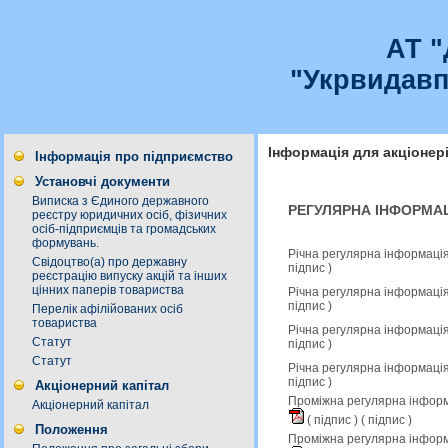
АТ 
"Укрвидавп
Інформація для акціонер
Інформація про підприємство
Установчі документи
Виписка з Єдиного державного
РЕГУЛЯРНА ІНФОРМАЦ
реєстру юридичних осіб, фізичних
осіб-підприємців та громадських
формувань.
Річна регулярна інформація
Свідоцтво(а) про державну
підпис
)
реєстрацію випуску акцій та інших
цінних паперів товариства
Річна регулярна інформація
підпис
)
Перелік афілійованих осіб
товариства
Річна регулярна інформація
Статут
підпис
)
Статут
Річна регулярна інформація
підпис
)
Акціонерний капітал
Проміжна регулярна інформа
Акціонерний капітал
(
підпис
) (
підпис
)
Положення
Проміжна регулярна інформ