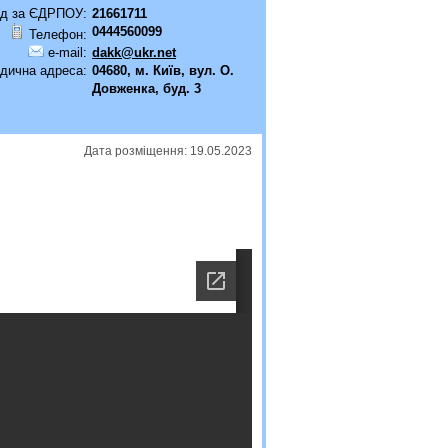
д за ЄДРПОУ:
21661711
0444560099
Телефон:
e-mail:
dakk@ukr.net
дична адреса:
04680, м. Київ, вул. О.
Довженка, буд. 3
Дата розміщення: 19.05.2023