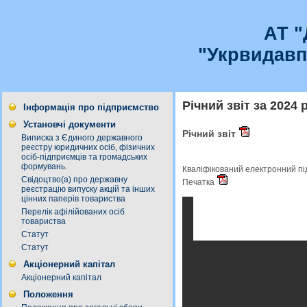
АТ 
"Укрвидавп
Річний звіт за 2024 р
Інформація про підприємство
Установчі документи
Річний звіт
Виписка з Єдиного державного
реєстру юридичних осіб, фізичних
осіб-підприємців та громадських
формувань.
Кваліфікований електронний п
Свідоцтво(а) про державну
Печатка
реєстрацію випуску акцій та інших
цінних паперів товариства
Перелік афілійованих осіб
товариства
Статут
Статут
Акціонерний капітал
Акціонерний капітал
Положення