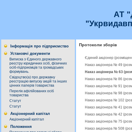
АТ 
"Укрвидавп
Протоколи зборів
Інформація про підприємство
Установчі документи
Єдиний акціонер (розміщен
Виписка з Єдиного державного
реєстру юридичних осіб, фізичних
Наказ акціонера № 49 (роз
осіб-підприємців та громадських
формувань.
Наказ акціонера № 63 (роз
Свідоцтво(а) про державну
Наказ акціонера № 86 (роз
реєстрацію випуску акцій та інших
цінних паперів товариства
Наказ акціонера № 91 (роз
Перелік афілійованих осіб
Наказ акціонера № 98 (роз
товариства
Наказ акціонера № 102 (ро
Статут
Статут
Наказ акціонера № 41 (роз
Акціонерний капітал
Наказ акціонера № 42 (роз
Акціонерний капітал
Наказ акціонера № 75 (роз
Положення
Наказ акціонера № 508 (ро