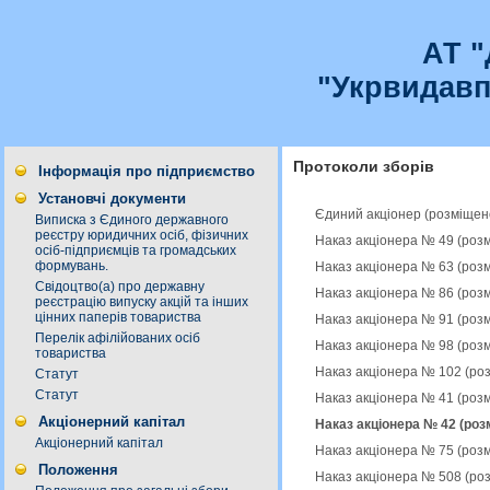
АТ 
"Укрвидавп
Протоколи зборів
Інформація про підприємство
Установчі документи
Єдиний акціонер (розміщен
Виписка з Єдиного державного
реєстру юридичних осіб, фізичних
Наказ акціонера № 49 (роз
осіб-підприємців та громадських
формувань.
Наказ акціонера № 63 (роз
Свідоцтво(а) про державну
Наказ акціонера № 86 (роз
реєстрацію випуску акцій та інших
цінних паперів товариства
Наказ акціонера № 91 (роз
Перелік афілійованих осіб
Наказ акціонера № 98 (роз
товариства
Наказ акціонера № 102 (ро
Статут
Статут
Наказ акціонера № 41 (роз
Акціонерний капітал
Наказ акціонера № 42 (роз
Акціонерний капітал
Наказ акціонера № 75 (роз
Положення
Наказ акціонера № 508 (ро