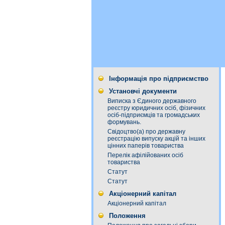
Інформація про підприємство
Установчі документи
Виписка з Єдиного державного
реєстру юридичних осіб, фізичних
осіб-підприємців та громадських
формувань.
Свідоцтво(а) про державну
реєстрацію випуску акцій та інших
цінних паперів товариства
Перелік афілійованих осіб
товариства
Статут
Статут
Акціонерний капітал
Акціонерний капітал
Положення