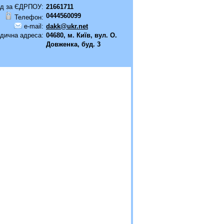
д за ЄДРПОУ:
21661711
0444560099
Телефон:
e-mail:
dakk@ukr.net
дична адреса:
04680, м. Київ, вул. О.
Довженка, буд. 3