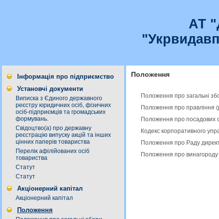
АТ 
"Укрвидавп
Положення
Інформація про підприємство
Установчі документи
Положення про загальні збо
Виписка з Єдиного державного
реєстру юридичних осіб, фізичних
Положення про правління (
осіб-підприємців та громадських
формувань.
Положення про посадових о
Свідоцтво(а) про державну
Кодекс корпоративного упр
реєстрацію випуску акцій та інших
цінних паперів товариства
Положення про Раду директ
Перелік афілійованих осіб
Положення про винагороду 
товариства
Статут
Статут
Акціонерний капітал
Акціонерний капітал
Положення