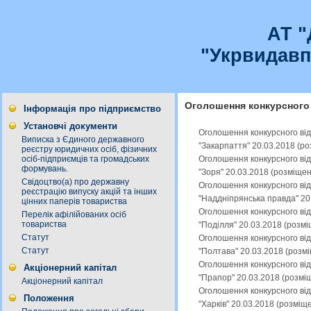
АТ 
"Укрвидавп
Оголошення конкурсного 
Інформація про підприємство
Установчі документи
Оголошення конкурсного від
Виписка з Єдиного державного
"Закарпаття" 20.03.2018 (р
реєстру юридичних осіб, фізичних
Оголошення конкурсного від
осіб-підприємців та громадських
формувань.
"Зоря" 20.03.2018 (розміще
Свідоцтво(а) про державну
Оголошення конкурсного від
реєстрацію випуску акцій та інших
"Наддніпрянська правда" 20
цінних паперів товариства
Оголошення конкурсного від
Перелік афілійованих осіб
товариства
"Поділля" 20.03.2018 (розм
Статут
Оголошення конкурсного від
Статут
"Полтава" 20.03.2018 (розм
Оголошення конкурсного від
Акціонерний капітал
"Прапор" 20.03.2018 (розмі
Акціонерний капітал
Оголошення конкурсного від
Положення
"Харків" 20.03.2018 (розміщ