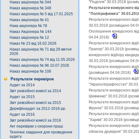
"Поділля" 30.03.2018 (розм
Наказ акціонера № 344
Результати конкурсного ві
Наказ акціонера № 348
"Поліграфкнига" 30.03.201
Наказ акціонера № 5 від 17.01.2025
Результати конкурсного від
Наказ акціонера № 41
30.03.2018 (розміщено 04.0
Нака акціонера № 78
Оголошення конкурсного від
Наказ Акціонера № 144
04.04.2018)
Наказ акціонера № 12
Результати конкурсного від
Наказ № 23 від 16.02.2026
Прапор" 30.03.2018 (розміщ
Наказ акціонера № 71 від 29 квітня
2026
конкурсного відбору кандид
Наказ акціонера № 74 від 11.05.2026
30.03.2018 (розміщено 04.0
Наказ акціонера № 96 10.07.2026
Результати конкурсного від
Наказ акціонера № 108
(розміщено 04.04.2018)
Результати конкурсного від
Результати перевірок
"Украполіграфпостач" 30.03
Аудит за 2014
Результати конкурсного відб
Звіт ревізійної комісії за 2014
Шевченко" 30.03.2018 (розм
Аудит за 2015
Результати конкурсного від
Звіт ревізійної комісії за 2015
Фрунзе" 30.03.2018 (розміщ
Держфінаудит за 2012-2016 рр.
Результати конкурсного від
Аудит за 2016
"Харків" 30.03.2018 (розміщ
Звіт ревізійної комісії за 2016
Результати конкурсного від
Акт перевірки з охорони праці
обласна друкарня" 30.03.20
Технічне завдання для проведення
аудиту