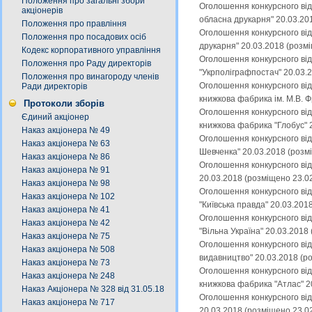
Положення про загальні збори
Оголошення конкурсного від
акціонерів
обласна друкарня" 20.03.20
Положення про правління
Оголошення конкурсного від
Положення про посадових осіб
друкарня" 20.03.2018 (розм
Кодекс корпоративного управління
Оголошення конкурсного від
Положення про Раду директорів
"Укрполіграфпостач" 20.03.
Положення про винагороду членів
Оголошення конкурсного від
Ради директорів
книжкова фабрика ім. М.В. 
Протоколи зборів
Оголошення конкурсного від
Єдиний акціонер
книжкова фабрика "Глобус" 
Наказ акціонера № 49
Оголошення конкурсного від
Наказ акціонера № 63
Шевченка" 20.03.2018 (розм
Наказ акціонера № 86
Оголошення конкурсного від
Наказ акціонера № 91
20.03.2018 (розміщено 23.0
Наказ акціонера № 98
Оголошення конкурсного від
Наказ акціонера № 102
"Київська правда" 20.03.201
Наказ акціонера № 41
Оголошення конкурсного від
Наказ акціонера № 42
"Вільна Україна" 20.03.2018
Наказ акціонера № 75
Оголошення конкурсного від
Наказ акціонера № 508
видавництво" 20.03.2018 (р
Наказ акціонера № 73
Оголошення конкурсного від
Наказ акціонера № 248
книжкова фабрика "Атлас" 2
Наказ Акціонера № 328 від 31.05.18
Оголошення конкурсного від
Наказ акціонера № 717
20.03.2018 (розміщено 23.0