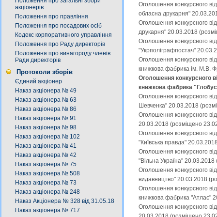
Положення про загальні збори
Оголошення конкурсного від
акціонерів
обласна друкарня" 20.03.20
Положення про правління
Оголошення конкурсного від
Положення про посадових осіб
друкарня" 20.03.2018 (розм
Кодекс корпоративного управління
Оголошення конкурсного від
Положення про Раду директорів
"Укрполіграфпостач" 20.03.
Положення про винагороду членів
Оголошення конкурсного від
Ради директорів
книжкова фабрика ім. М.В. 
Протоколи зборів
Оголошення конкурсного ві
Єдиний акціонер
книжкова фабрика "Глобус"
Наказ акціонера № 49
Оголошення конкурсного від
Наказ акціонера № 63
Шевченка" 20.03.2018 (розм
Наказ акціонера № 86
Оголошення конкурсного від
Наказ акціонера № 91
20.03.2018 (розміщено 23.0
Наказ акціонера № 98
Оголошення конкурсного від
Наказ акціонера № 102
"Київська правда" 20.03.201
Наказ акціонера № 41
Оголошення конкурсного від
Наказ акціонера № 42
"Вільна Україна" 20.03.2018
Наказ акціонера № 75
Оголошення конкурсного від
Наказ акціонера № 508
видавництво" 20.03.2018 (р
Наказ акціонера № 73
Оголошення конкурсного від
Наказ акціонера № 248
книжкова фабрика "Атлас" 2
Наказ Акціонера № 328 від 31.05.18
Оголошення конкурсного від
Наказ акціонера № 717
20.03.2018 (розміщено 23.0