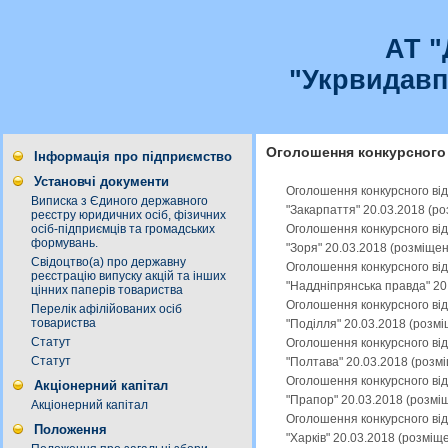
АТ 
"Укрвидавп
Оголошення конкурсного 
Інформація про підприємство
Установчі документи
Оголошення конкурсного від
Виписка з Єдиного державного
"Закарпаття" 20.03.2018 (р
реєстру юридичних осіб, фізичних
Оголошення конкурсного від
осіб-підприємців та громадських
формувань.
"Зоря" 20.03.2018 (розміще
Свідоцтво(а) про державну
Оголошення конкурсного від
реєстрацію випуску акцій та інших
"Наддніпрянська правда" 20
цінних паперів товариства
Оголошення конкурсного від
Перелік афілійованих осіб
товариства
"Поділля" 20.03.2018 (розм
Статут
Оголошення конкурсного від
Статут
"Полтава" 20.03.2018 (розм
Оголошення конкурсного від
Акціонерний капітал
"Прапор" 20.03.2018 (розмі
Акціонерний капітал
Оголошення конкурсного від
Положення
"Харків" 20.03.2018 (розміщ