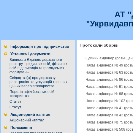
АТ 
"Укрвидавп
Протоколи зборів
Інформація про підприємство
Установчі документи
Єдиний акціонер (розміщен
Виписка з Єдиного державного
реєстру юридичних осіб, фізичних
Наказ акціонера № 49 (роз
осіб-підприємців та громадських
формувань.
Наказ акціонера № 63 (роз
Свідоцтво(а) про державну
Наказ акціонера № 86 (роз
реєстрацію випуску акцій та інших
цінних паперів товариства
Наказ акціонера № 91 (роз
Перелік афілійованих осіб
Наказ акціонера № 98 (роз
товариства
Наказ акціонера № 102 (ро
Статут
Статут
Наказ акціонера № 41 (роз
Акціонерний капітал
Наказ акціонера № 42 (роз
Акціонерний капітал
Наказ акціонера № 75 (роз
Положення
Наказ акціонера № 508 (ро