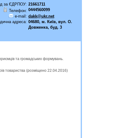
д за ЄДРПОУ:
21661711
0444560099
Телефон:
e-mail:
dakk@ukr.net
дична адреса:
04680, м. Київ, вул. О.
Довженка, буд. 3
приємців та громадських формувань.
ерів товариства (розміщено 22.04.2016)