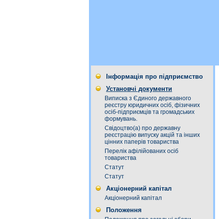
Інформація про підприємство
Установчі документи
Виписка з Єдиного державного
реєстру юридичних осіб, фізичних
осіб-підприємців та громадських
формувань.
Свідоцтво(а) про державну
реєстрацію випуску акцій та інших
цінних паперів товариства
Перелік афілійованих осіб
товариства
Статут
Статут
Акціонерний капітал
Акціонерний капітал
Положення