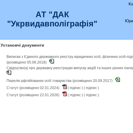
Ко
АТ "ДАК
Юри
"Укрвидавполіграфія"
Установчі документи
Виписка з Єдиного державного реєстру юридичних осіб, фізичних осіб-під
(розміщено 05.06.2018)
Свідоцтво(а) про державну реєстрацію випуску акцій та інших цінних пап
Перелік афілійованих осіб товариства (розміщено 20.09.2017)
Статут (розміщено 02.01.2024)
(
підпис
) (
підпис
)
Статут (розміщено 22.01.2026)
(
підпис
) (
підпис
)