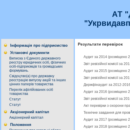
АТ 
"Укрвидавп
Результати перевірок
Інформація про підприємство
Установчі документи
Аудит за 2014 (розміщено 
Виписка з Єдиного державного
реєстру юридичних осіб, фізичних
Звіт ревізійної комісії за 2
осіб-підприємців та громадських
формувань.
Аудит за 2015 (розміщено 
Свідоцтво(а) про державну
Звіт ревізійної комісії за 2
реєстрацію випуску акцій та інших
цінних паперів товариства
Держфінаудит за 2012-2016
Перелік афілійованих осіб
Аудит за 2016 (розміщено 
товариства
Звіт ревізійної комісії за 2
Статут
Статут
Акт перевірки з охорони пр
Акціонерний капітал
Технічне завдання для про
Акціонерний капітал
Аудит за 2017 (розміщено 
Положення
Аудит за 2018 (розміщено 