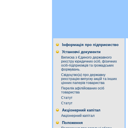
Інформація про підприємство
Установчі документи
Виписка з Єдиного державного
реєстру юридичних осіб, фізичних
осіб-підприємців та громадських
формувань.
Свідоцтво(а) про державну
реєстрацію випуску акцій та інших
цінних паперів товариства
Перелік афілійованих осіб
товариства
Статут
Статут
Акціонерний капітал
Акціонерний капітал
Положення