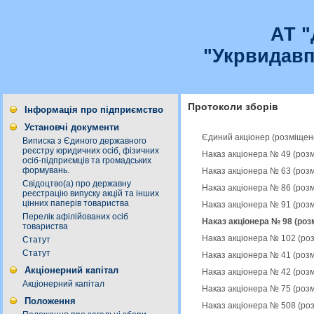
АТ 
"Укрвидавп
Протоколи зборів
Інформація про підприємство
Установчі документи
Єдиний акціонер (розміщен
Виписка з Єдиного державного
реєстру юридичних осіб, фізичних
Наказ акціонера № 49 (роз
осіб-підприємців та громадських
формувань.
Наказ акціонера № 63 (роз
Свідоцтво(а) про державну
Наказ акціонера № 86 (роз
реєстрацію випуску акцій та інших
цінних паперів товариства
Наказ акціонера № 91 (роз
Перелік афілійованих осіб
Наказ акціонера № 98 (роз
товариства
Наказ акціонера № 102 (ро
Статут
Статут
Наказ акціонера № 41 (роз
Акціонерний капітал
Наказ акціонера № 42 (роз
Акціонерний капітал
Наказ акціонера № 75 (роз
Положення
Наказ акціонера № 508 (ро