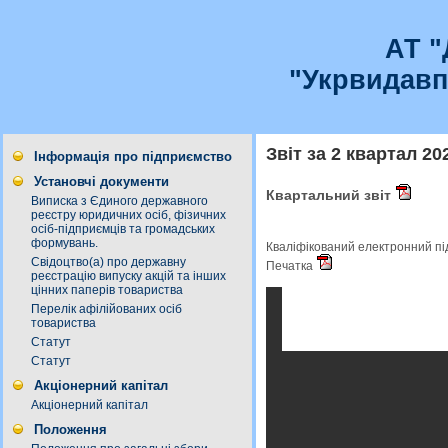
АТ 
"Укрвидавп
Звіт за 2 квартал 20
Інформація про підприємство
Установчі документи
Квартальний звіт
Виписка з Єдиного державного
реєстру юридичних осіб, фізичних
осіб-підприємців та громадських
формувань.
Кваліфікований електронний п
Свідоцтво(а) про державну
Печатка
реєстрацію випуску акцій та інших
цінних паперів товариства
Перелік афілійованих осіб
товариства
Статут
Статут
Акціонерний капітал
Акціонерний капітал
Положення