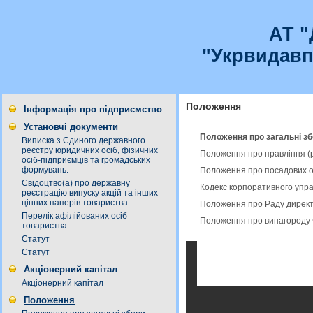
АТ 
"Укрвидавп
Положення
Інформація про підприємство
Установчі документи
Положення про загальні зб
Виписка з Єдиного державного
реєстру юридичних осіб, фізичних
Положення про правління (
осіб-підприємців та громадських
формувань.
Положення про посадових о
Свідоцтво(а) про державну
Кодекс корпоративного упра
реєстрацію випуску акцій та інших
цінних паперів товариства
Положення про Раду директ
Перелік афілійованих осіб
Положення про винагороду ч
товариства
Статут
Статут
Акціонерний капітал
Акціонерний капітал
Положення