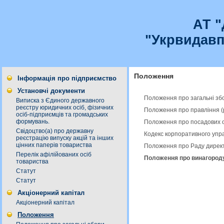
АТ 
"Укрвидавп
Положення
Інформація про підприємство
Установчі документи
Положення про загальні збо
Виписка з Єдиного державного
реєстру юридичних осіб, фізичних
Положення про правління (
осіб-підприємців та громадських
формувань.
Положення про посадових о
Свідоцтво(а) про державну
Кодекс корпоративного упр
реєстрацію випуску акцій та інших
цінних паперів товариства
Положення про Раду директ
Перелік афілійованих осіб
Положення про винагороду
товариства
Статут
Статут
Акціонерний капітал
Акціонерний капітал
Положення