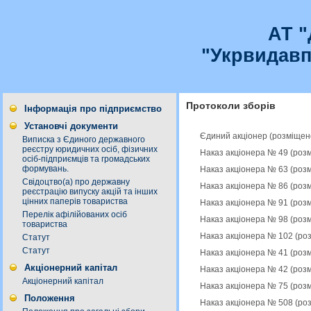
АТ 
"Укрвидавп
Протоколи зборів
Інформація про підприємство
Установчі документи
Єдиний акціонер (розміщен
Виписка з Єдиного державного
реєстру юридичних осіб, фізичних
Наказ акціонера № 49 (роз
осіб-підприємців та громадських
формувань.
Наказ акціонера № 63 (роз
Свідоцтво(а) про державну
Наказ акціонера № 86 (роз
реєстрацію випуску акцій та інших
цінних паперів товариства
Наказ акціонера № 91 (роз
Перелік афілійованих осіб
Наказ акціонера № 98 (роз
товариства
Наказ акціонера № 102 (ро
Статут
Статут
Наказ акціонера № 41 (роз
Акціонерний капітал
Наказ акціонера № 42 (роз
Акціонерний капітал
Наказ акціонера № 75 (роз
Положення
Наказ акціонера № 508 (ро