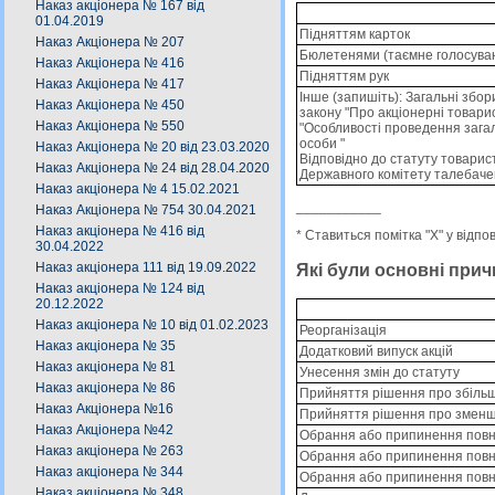
Наказ акціонера № 167 від
01.04.2019
Підняттям карток
Наказ Акціонера № 207
Бюлетенями (таємне голосува
Наказ Акціонера № 416
Підняттям рук
Наказ Акціонера № 417
Інше (запишіть): Загальнi збор
Наказ Акціонера № 450
закону "Про акцiонернi товари
Наказ Акціонера № 550
"Особливостi проведення загал
особи "
Наказ Акціонера № 20 від 23.03.2020
Вiдповiдно до статуту товарис
Наказ Акціонера № 24 від 28.04.2020
Державного комiтету талебаче
Наказ акціонера № 4 15.02.2021
___________
Наказ Акціонера № 754 30.04.2021
Наказ акціонера № 416 від
* Ставиться помітка "X" у відпо
30.04.2022
Наказ акціонера 111 від 19.09.2022
Які були основні прич
Наказ акціонера № 124 від
20.12.2022
Наказ акціонера № 10 від 01.02.2023
Реорганізація
Наказ акціонера № 35
Додатковий випуск акцій
Наказ акціонера № 81
Унесення змін до статуту
Наказ акціонера № 86
Прийняття рішення про збільш
Наказ Акціонера №16
Прийняття рішення про зменше
Наказ Акціонера №42
Обрання або припинення повно
Наказ акціонера № 263
Обрання або припинення повно
Наказ акціонера № 344
Обрання або припинення повнов
Наказ акціонера № 348