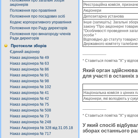
Положення про загальні збори
Реєстраційна комісія, признач
акціонерів
Акціонери
Положення про правління
Депозитарна установа
Положення про посадових осіб
Інше (запишіть): Загальнi збор
Кодекс корпоративного управління
закону "Про акцiонернi товари
Положення про Раду директорів
"Особливостi проведення загал
Положення про винагороду членів
особи "
Ради директорів
Вiдповiдно до статуту товарис
Державного комiтету талебаче
Протоколи зборів
Єдиний акціонер
___________
Наказ акціонера № 49
* Ставиться помітка "X" у відпо
Наказ акціонера № 63
Наказ акціонера № 86
Який орган здійснював
Наказ акціонера № 91
для участі в останніх
Наказ акціонера № 98
Наказ акціонера № 102
Національна комісія з цінних 
Наказ акціонера № 41
Акціонери, які володіють у суку
Наказ акціонера № 42
Наказ акціонера № 75
___________
Наказ акціонера № 508
* Ставиться помітка "X" у відпо
Наказ акціонера № 73
Наказ акціонера № 248
У який спосіб відбува
Наказ Акціонера № 328 від 31.05.18
зборах останнього ра
Наказ акціонера № 717