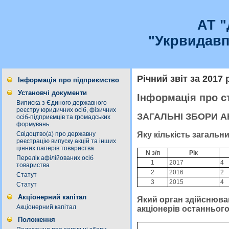
АТ 
"Укрвидавп
Річний звіт за 2017 
Інформація про підприємство
Установчі документи
Інформація про с
Виписка з Єдиного державного
реєстру юридичних осіб, фізичних
ЗАГАЛЬНІ ЗБОРИ А
осіб-підприємців та громадських
формувань.
Яку кількість загальн
Свідоцтво(а) про державну
реєстрацію випуску акцій та інших
цінних паперів товариства
N з/п
Рік
Перелік афілійованих осіб
1
2017
4
товариства
2
2016
2
Статут
3
2015
4
Статут
Акціонерний капітал
Який орган здійснював
Акціонерний капітал
акціонерів останнього
Положення