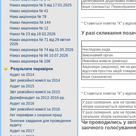
Делегування додаткових повно
Наказ акціонера № 5 від 17.01.2025
Інше (запишіть): Переобрання
Наказ акціонера № 41
___________
Нака акціонера № 78
Наказ Акціонера № 144
* Ставиться помітка "X" у відпо
Наказ акціонера № 12
У разі скликання поза
Наказ № 23 від 16.02.2026
Наказ акціонера № 71 від 29 квітня
2026
Наглядова рада
Наказ акціонера № 74 від 11.05.2026
Виконавчий орган
Наказ акціонера № 96 10.07.2026
Ревізійна комісія (ревізор)
Наказ акціонера № 108
Акціонери (акціонер), які на д
Результати перевірок
відсотків простих акцій товари
Аудит за 2014
Інше (зазначити)
Звіт ревізійної комісії за 2014
___________
Аудит за 2015
Звіт ревізійної комісії за 2015
* Ставиться помітка "X" у відпо
Держфінаудит за 2012-2016 рр.
У разі скликання, але не пров
Аудит за 2016
зборів зазначається причина 
Звіт ревізійної комісії за 2016
У разі скликання, але не пров
Акт перевірки з охорони праці
загальних зборів зазначаєтьс
Технічне завдання для проведення
Чи проводились у звіт
аудиту
заочного голосування?
Аудит за 2017