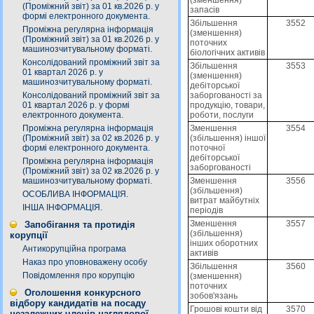
(Проміжний звіт) за 01 кв.2026 р. у
запасів
формі електронного документа.
Збільшення
3552
Проміжна регулярна інформація
(зменшення)
(Проміжний звіт) за 01 кв.2026 р. у
поточних
машинозчитувальному форматі.
біологічних активів
Консолідований проміжний звіт за
Збільшення
3553
01 квартал 2026 р. у
(зменшення)
машинозчитувальному форматі.
дебіторської
заборгованості за
Консолідований проміжний звіт за
продукцію, товари,
01 квартал 2026 р. у формі
роботи, послуги
електронного документа.
Зменшення
3554
Проміжна регулярна інформація
(збільшення) іншої
(Проміжний звіт) за 02 кв.2026 р. у
поточної
формі електронного документа.
дебіторської
Проміжна регулярна інформація
заборгованості
(Проміжний звіт) за 02 кв.2026 р. у
Зменшення
3556
машинозчитувальному форматі.
(збільшення)
ОСОБЛИВА ІНФОРМАЦІЯ.
витрат майбутніх
ІНША ІНФОРМАЦІЯ.
періодів
Зменшення
3557
Запобігання та протидія
(збільшення)
корупції
інших оборотних
Антикорупційна програма
активів
Наказ про уповноважену особу
Збільшення
3560
Повідомлення про корупцію
(зменшення)
поточних
Оголошення конкурсного
зобов'язань
відбору кандидатів на посаду
Грошові кошти від
3570
незалежних членів наглядової