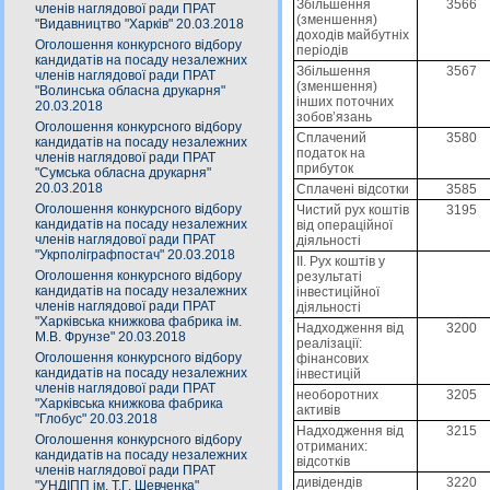
Збільшення
3566
членів наглядової ради ПРАТ
(зменшення)
"Видавництво "Харків" 20.03.2018
доходів майбутніх
Оголошення конкурсного відбору
періодів
кандидатів на посаду незалежних
Збільшення
3567
членів наглядової ради ПРАТ
(зменшення)
"Волинська обласна друкарня"
інших поточних
20.03.2018
зобов’язань
Оголошення конкурсного відбору
Сплачений
3580
кандидатів на посаду незалежних
податок на
членів наглядової ради ПРАТ
прибуток
"Сумська обласна друкарня"
20.03.2018
Сплачені відсотки
3585
Оголошення конкурсного відбору
Чистий рух коштів
3195
кандидатів на посаду незалежних
від операційної
членів наглядової ради ПРАТ
діяльності
"Укрполіграфпостач" 20.03.2018
II. Рух коштів у
Оголошення конкурсного відбору
результаті
кандидатів на посаду незалежних
інвестиційної
членів наглядової ради ПРАТ
діяльності
"Харківська книжкова фабрика ім.
Надходження від
3200
М.В. Фрунзе" 20.03.2018
реалізації:
Оголошення конкурсного відбору
фінансових
кандидатів на посаду незалежних
інвестицій
членів наглядової ради ПРАТ
необоротних
3205
"Харківська книжкова фабрика
активів
"Глобус" 20.03.2018
Надходження від
3215
Оголошення конкурсного відбору
отриманих:
кандидатів на посаду незалежних
відсотків
членів наглядової ради ПРАТ
дивідендів
3220
"УНДІПП ім. Т.Г. Шевченка"