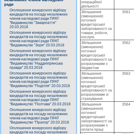
операційної
ради
діяльності
Оголошення конкурсного відбору
Збільшення
3561
кандидатів на посаду незалежних
(зменшення)
членів наглядової ради ПРАТ
поточної
"Видавництво "Закарпаття"
кредиторської
20.03.2018
заборгованості за
Оголошення конкурсного відбору
товари, роботи,
кандидатів на посаду незалежних
послуги
членів наглядової ради ПРАТ
Збільшення
3562
"Видавництво "Зоря" 20.03.2018
(зменшення)
Оголошення конкурсного відбору
поточної
кандидатів на посаду незалежних
кредиторської
членів наглядової ради ПРАТ
заборгованості за
"Видавництво "Наддніпрянська
розрахунками з
правда" 20.03.2018
бюджетом
Оголошення конкурсного відбору
Збільшення
3563
кандидатів на посаду незалежних
(зменшення)
членів наглядової ради ПРАТ
поточної
"Видавництво "Поділля" 20.03.2018
кредиторської
заборгованості за
Оголошення конкурсного відбору
розрахунками зі
кандидатів на посаду незалежних
страхування
членів наглядової ради ПРАТ
"Видавництво "Полтава" 20.03.2018
Збільшення
3564
(зменшення)
Оголошення конкурсного відбору
поточної
кандидатів на посаду незалежних
кредиторської
членів наглядової ради ПРАТ
заборгованості за
"Видавництво "Прапор" 20.03.2018
розрахунками з
Оголошення конкурсного відбору
оплати праці
кандидатів на посаду незалежних