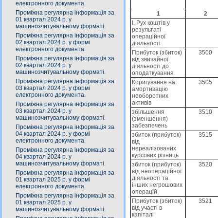
електронного документа.
Проміжна регулярна інформація за
1
2
01 квартал 2024 р. у
I. Рух коштів у
машинозчитувальному форматі.
результаті
Проміжна регулярна інформація за
операційної
02 квартал 2024 р. у формі
діяльності
електронного документа.
Прибуток (збиток)
3500
Проміжна регулярна інформація за
від звичайної
02 квартал 2024 р. у
діяльності до
машинозчитувальному форматі.
оподаткування
Проміжна регулярна інформація за
Коригування на:
3505
03 квартал 2024 р. у формі
амортизацію
електронного документа.
необоротних
активів
Проміжна регулярна інформація за
03 квартал 2024 р. у
збільшення
3510
машинозчитувальному форматі.
(зменшення)
забезпечень
Проміжна регулярна інформація за
04 квартал 2024 р. у формі
збиток (прибуток)
3515
електронного документа.
від
нереалізованих
Проміжна регулярна інформація за
курсових різниць
04 квартал 2024 р. у
машинозчитувальному форматі.
збиток (прибуток)
3520
від неопераційної
Проміжна регулярна інформація за
діяльності та
01 квартал 2025 р. у формі
інших негрошових
електронного документа.
операцій
Проміжна регулярна інформація за
Прибуток (збиток)
3521
01 квартал 2025 р. у
від участі в
машинозчитувальному форматі.
капіталі