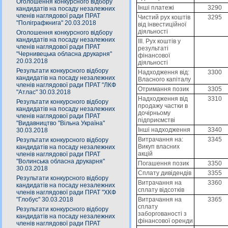
Оголошення конкурсного відбору
Інші платежі
3290
кандидатів на посаду незалежних
членів наглядової ради ПРАТ
Чистий рух коштів
3295
"Поліграфкнига" 20.03.2018
від інвестиційної
діяльності
Оголошення конкурсного відбору
кандидатів на посаду незалежних
III. Рух коштів у
членів наглядової ради ПРАТ
результаті
"Чернивецька обласна друкарня"
фінансової
20.03.2018
діяльності
Результати конкурсного відбору
Надходження від:
3300
кандидатів на посаду незалежних
Власного капіталу
членів наглядової ради ПРАТ "ЛКФ
Отримання позик
3305
"Атлас" 30.03.2018
Надходження від
3310
Результати конкурсного відбору
продажу частки в
кандидатів на посаду незалежних
дочірньому
членів наглядової ради ПРАТ
підприємстві
"Видавництво "Вільна Україна"
Інші надходження
3340
30.03.2018
Витрачання на:
3345
Результати конкурсного відбору
Викуп власних
кандидатів на посаду незалежних
акцій
членів наглядової ради ПРАТ
"Волинська обласна друкарня"
Погашення позик
3350
30.03.2018
Сплату дивідендів
3355
Результати конкурсного відбору
Витрачання на
3360
кандидатів на посаду незалежних
сплату відсотків
членів наглядової ради ПРАТ "ХКФ
Витрачання на
3365
"Глобус" 30.03.2018
сплату
Результати конкурсного відбору
заборгованості з
кандидатів на посаду незалежних
фінансової оренди
членів наглядової ради ПРАТ