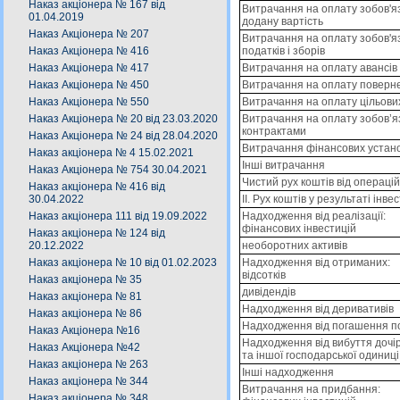
Наказ акціонера № 167 від
Витрачання на оплату зобов'яз
01.04.2019
додану вартість
Наказ Акціонера № 207
Витрачання на оплату зобов'я
податків і зборів
Наказ Акціонера № 416
Витрачання на оплату авансів
Наказ Акціонера № 417
Витрачання на оплату поверне
Наказ Акціонера № 450
Витрачання на оплату цільових
Наказ Акціонера № 550
Витрачання на оплату зобов’я
Наказ Акціонера № 20 від 23.03.2020
контрактами
Наказ Акціонера № 24 від 28.04.2020
Витрачання фінансових устано
Наказ акціонера № 4 15.02.2021
Інші витрачання
Наказ Акціонера № 754 30.04.2021
Чистий рух коштів від операцій
Наказ акціонера № 416 від
II. Рух коштів у результаті інве
30.04.2022
Надходження від реалізації:
Наказ акціонера 111 від 19.09.2022
фінансових інвестицій
Наказ акціонера № 124 від
необоротних активів
20.12.2022
Надходження від отриманих:
Наказ акціонера № 10 від 01.02.2023
відсотків
Наказ акціонера № 35
дивідендів
Наказ акціонера № 81
Надходження від деривативів
Наказ акціонера № 86
Надходження від погашення п
Наказ Акціонера №16
Надходження від вибуття дочі
Наказ Акціонера №42
та іншої господарської одиниці
Наказ акціонера № 263
Інші надходження
Наказ акціонера № 344
Витрачання на придбання:
Наказ акціонера № 348