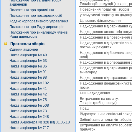
Положення про загальні збори
Реалізації продукції (товарів, р
акціонерів
Повернення податків і зборів
Положення про правління
у тому числі податку на додану
Положення про посадових осіб
Цільового фінансування
Кодекс корпоративного управління
Надходження від отримання су
Положення про Раду директорів
Надходження авансів від покупц
Положення про винагороду членів
Ради директорів
Надходження від повернення 
Надходження від відсотків за 
Протоколи зборів
поточних рахунках
Єдиний акціонер
Надходження від боржників не
Наказ акціонера № 49
пені)
Наказ акціонера № 63
Надходження від операційної
Наказ акціонера № 86
Надходження від отримання ро
Наказ акціонера № 91
винагород
Наказ акціонера № 98
Надходження від страхових пр
Наказ акціонера № 102
Надходження фінансових уста
позик
Наказ акціонера № 41
Інші надходження
Наказ акціонера № 42
Витрачання на оплату:
Наказ акціонера № 75
Товарів (робіт, послуг)
Наказ акціонера № 508
Праці
Наказ акціонера № 73
Відрахувань на соціальні захо
Наказ акціонера № 248
Зобов'язань з податків і зборів
Наказ Акціонера № 328 від 31.05.18
Витрачання на оплату зобов'яз
Наказ акціонера № 717
прибуток