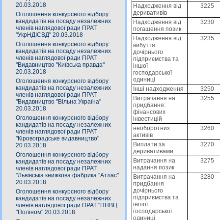
20.03.2018
Надходження від
3225
деривативів
Оголошення конкурсного відбору
кандидатів на посаду незалежних
Надходження від
3230
членів наглядової ради ПРАТ
погашення позик
"УкрНДІСВД" 20.03.2018
Надходження від
3235
Оголошення конкурсного відбору
вибуття
кандидатів на посаду незалежних
дочірнього
членів наглядової ради ПРАТ
підприємства та
"Видавництво "Київська правда"
іншої
20.03.2018
господарської
одиниці
Оголошення конкурсного відбору
кандидатів на посаду незалежних
Інші надходження
3250
членів наглядової ради ПРАТ
Витрачання на
3255
"Видавництво "Вільна Україна"
придбання:
20.03.2018
фінансових
Оголошення конкурсного відбору
інвестицій
кандидатів на посаду незалежних
необоротних
3260
членів наглядової ради ПРАТ
активів
"Кіровоградське видавництво"
Виплати за
3270
20.03.2018
деривативами
Оголошення конкурсного відбору
Витрачання на
3275
кандидатів на посаду незалежних
надання позик
членів наглядової ради ПРАТ
"Львівська книжкова фабрика "Атлас"
Витрачання на
3280
20.03.2018
придбання
дочірнього
Оголошення конкурсного відбору
підприємства та
кандидатів на посаду незалежних
іншої
членів наглядової ради ПРАТ "ПНВЦ
господарської
"Поліном" 20.03.2018
одиниці