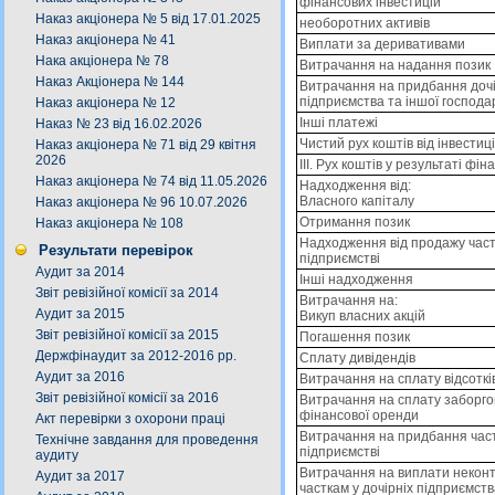
фінансових інвестицій
Наказ акціонера № 5 від 17.01.2025
необоротних активів
Наказ акціонера № 41
Виплати за деривативами
Нака акціонера № 78
Витрачання на надання позик
Наказ Акціонера № 144
Витрачання на придбання доч
підприємства та іншої господа
Наказ акціонера № 12
Інші платежі
Наказ № 23 від 16.02.2026
Чистий рух коштів від інвестиц
Наказ акціонера № 71 від 29 квітня
2026
III. Рух коштів у результаті фін
Наказ акціонера № 74 від 11.05.2026
Надходження від:
Власного капіталу
Наказ акціонера № 96 10.07.2026
Отримання позик
Наказ акціонера № 108
Надходження від продажу част
Результати перевірок
підприємстві
Аудит за 2014
Інші надходження
Звіт ревізійної комісії за 2014
Витрачання на:
Аудит за 2015
Викуп власних акцій
Звіт ревізійної комісії за 2015
Погашення позик
Держфінаудит за 2012-2016 рр.
Сплату дивідендів
Аудит за 2016
Витрачання на сплату відсоткі
Звіт ревізійної комісії за 2016
Витрачання на сплату заборго
фінансової оренди
Акт перевірки з охорони праці
Витрачання на придбання част
Технічне завдання для проведення
підприємстві
аудиту
Витрачання на виплати некон
Аудит за 2017
часткам у дочірніх підприємст