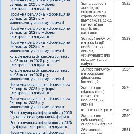
Проміжна регулярна інформація за
Зміна вартості
3522
02 квартал 2025 р. у формі
активів, які
електронного документа.
оцінюються за
Проміжна регулярна інформація за
справедливою
02 квартал 2025 р. у
вартістю, та дохід
машинозчитувальному форматі.
(витрати) від
Проміжна регулярна інформація за
первісного
03 квартал 2025 р. у формі
визнання
електронного документа.
Збиток (прибуток)
3523
Проміжна регулярна інформація за
від реалізації
03 квартал 2025 р. у
необоротних
машинозчитувальному форматі.
активів,
утримуваних для
Консолідована фінансова звітність
продажу та груп
за 03 квартал 2025 р. у формі
вибуття
електронного документа.
Збиток (прибуток)
3524
Консолідована фінансова звітність
від реалізації
за 03 квартал 2025 р. у
фінансових
машинозчитувальному форматі.
інвестицій
Проміжна регулярна інформація за
Зменшення
3526
04 квартал 2025 р. у формі
(відновлення)
електронного документа.
корисності
Проміжна регулярна інформація за
необоротних
04 квартал 2025 р. у
активів
машинозчитувальному форматі.
Фінансові витрати
3540
Річна регулярна інформація за 2025
Зменшення
3550
р. у машинозчитувальному форматі.
(збільшення)
Річна регулярна інформація за 2025
оборотних активів
р. у формі електронного документа.
Збільшення
3551
Проміжна регулярна інформація
(зменшення)