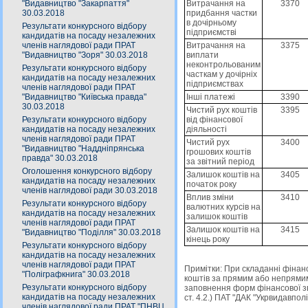
Витрачання на
3370
"Видавництво "Закарпаття"
придбання частки
30.03.2018
в дочірньому
Результати конкурсного відбору
підприємстві
кандидатів на посаду незалежних
Витрачання на
3375
членів наглядової ради ПРАТ
виплати
"Видавництво "Зоря" 30.03.2018
неконтрольованим
Результати конкурсного відбору
часткам у дочірніх
кандидатів на посаду незалежних
підприємствах
членів наглядової ради ПРАТ
Інші платежі
3390
"Видавництво "Київська правда"
30.03.2018
Чистий рух коштів
3395
від фінансової
Результати конкурсного відбору
діяльності
кандидатів на посаду незалежних
членів наглядової ради ПРАТ
Чистий рух
3400
"Видавництво "Наддніпрянська
грошових коштів
правда" 30.03.2018
за звітний період
Оголошення конкурсного відбору
Залишок коштів на
3405
кандидатів на посаду незалежних
початок року
членів наглядової ради 30.03.2018
Вплив зміни
3410
Результати конкурсного відбору
валютних курсів на
кандидатів на посаду незалежних
залишок коштів
членів наглядової ради ПРАТ
Залишок коштів на
3415
"Видавництво "Поділля" 30.03.2018
кінець року
Результати конкурсного відбору
кандидатів на посаду незалежних
членів наглядової ради ПРАТ
Примітки: При складаннi фiнанс
"Поліграфкнига" 30.03.2018
коштiв за прямим або непрямим
Результати конкурсного відбору
заповнення форм фiнансової зв
кандидатів на посаду незалежних
ст. 4.2.) ПАТ "ДАК "Укрвидавпо
членів наглядової ради ПРАТ "ПНВЦ