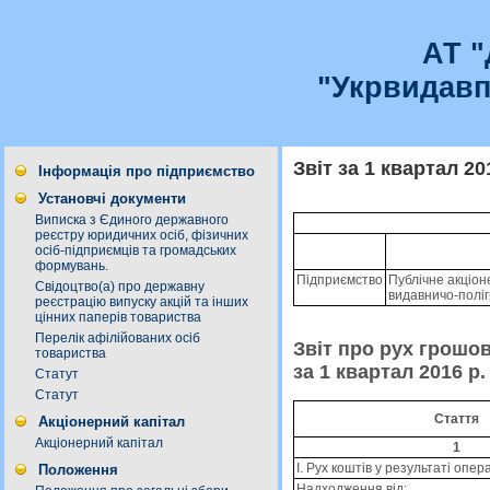
АТ 
"Укрвидавп
Звіт за 1 квартал 20
Інформація про підприємство
Установчі документи
Виписка з Єдиного державного
реєстру юридичних осіб, фізичних
осіб-підприємців та громадських
формувань.
Підприємство
Публiчне акцiон
Свідоцтво(а) про державну
видавничо-полiг
реєстрацію випуску акцій та інших
цінних паперів товариства
Перелік афілійованих осіб
Звіт про рух грошо
товариства
за 1 квартал 2016 р.
Статут
Статут
Стаття
Акціонерний капітал
Акціонерний капітал
1
I. Рух коштів у результаті опер
Положення
Надходження від: