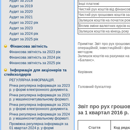
Аудит за 2018
Інші платежі
Аудит за 2019
Чистий рух коштів від фінансов
Аудит за 2020
Чистий рух грошових коштів за
Аудит за 2021
Залишок коштів на початок рок
Аудит за 2022 рік
Вплив зміни валютних курсів н
Аудит за 2023
Залишок коштів на кінець року
Аудит за 2024 рік
Аудит за 2025 рік
Примітки: Звiт про рух грошових
Фінансова звітність
операцiйнiй, iнвестицiйнiй i ф
методом.
Фінансова звітність за 2023 рік
Залишок коштiв на рахунках на 
Фінансова звітність за 2024 рік
«Баланс».
Фінансова звітність за 2025 рік
Інформація для акціонерів та
Керівник
стейкхолдерів
РЕГУЛЯРНА ІНФОРМАЦІЯ.
Річна регулярна інформація за 2023
Головний бухгалтер
р. у формі електронного документа.
Річна регулярна інформація за 2023
р. у машинозчитувальному форматі.
Річна регулярна інформація за 2024
Звіт про рух грошо
р. у формі електронного документа.
за 1 квартал 2016 р.
Річна регулярна інформація за 2024
р. у машинозчитувальному форматі.
Проміжна регулярна інформація за
Стаття
Код рядк
01 квартал 2024 р. у формі