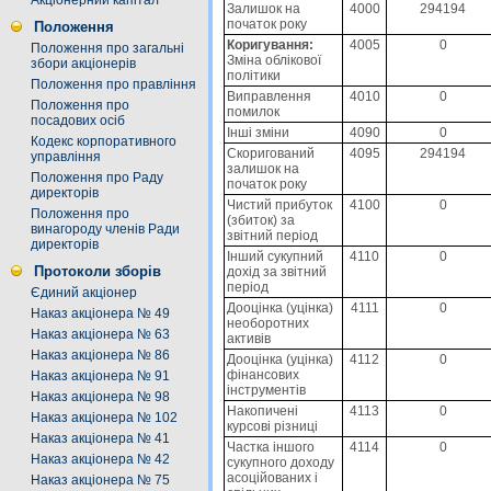
Акціонерний капітал
Залишок на
4000
294194
початок року
Положення
Коригування:
4005
0
Положення про загальні
Зміна облікової
збори акціонерів
політики
Положення про правління
Виправлення
4010
0
Положення про
помилок
посадових осіб
Інші зміни
4090
0
Кодекс корпоративного
Скоригований
4095
294194
управління
залишок на
Положення про Раду
початок року
директорів
Чистий прибуток
4100
0
Положення про
(збиток) за
винагороду членів Ради
звітний період
директорів
Інший сукупний
4110
0
Протоколи зборів
дохід за звітний
період
Єдиний акціонер
Дооцінка (уцінка)
4111
0
Наказ акціонера № 49
необоротних
Наказ акціонера № 63
активів
Наказ акціонера № 86
Дооцінка (уцінка)
4112
0
фінансових
Наказ акціонера № 91
інструментів
Наказ акціонера № 98
Накопичені
4113
0
Наказ акціонера № 102
курсові різниці
Наказ акціонера № 41
Частка іншого
4114
0
Наказ акціонера № 42
сукупного доходу
асоційованих і
Наказ акціонера № 75