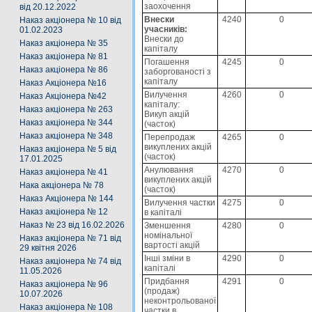
заохочення
від 20.12.2022
Внески
4240
0
Наказ акціонера № 10 від
учасників:
01.02.2023
Внески до
Наказ акціонера № 35
капіталу
Наказ акціонера № 81
Погашення
4245
0
Наказ акціонера № 86
заборгованості з
капіталу
Наказ Акціонера №16
Вилучення
4260
0
Наказ Акціонера №42
капіталу:
Наказ акціонера № 263
Викуп акцій
Наказ акціонера № 344
(часток)
Наказ акціонера № 348
Перепродаж
4265
0
викуплених акцій
Наказ акціонера № 5 від
(часток)
17.01.2025
Анулювання
4270
0
Наказ акціонера № 41
викуплених акцій
Нака акціонера № 78
(часток)
Наказ Акціонера № 144
Вилучення частки
4275
0
Наказ акціонера № 12
в капіталі
Наказ № 23 від 16.02.2026
Зменшення
4280
0
номінальної
Наказ акціонера № 71 від
вартості акцій
29 квітня 2026
Інші зміни в
4290
0
Наказ акціонера № 74 від
капіталі
11.05.2026
Придбання
4291
0
Наказ акціонера № 96
(продаж)
10.07.2026
неконтрольованої
Наказ акціонера № 108
частки в