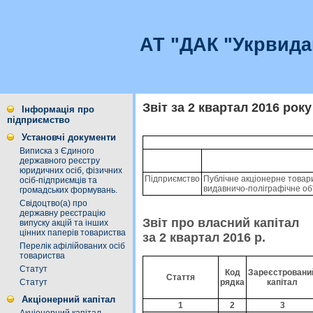
АТ "ДАК "Укрвида
Звіт за 2 квартал 2016 року
Інформація про
підприємство
Установчі документи
Виписка з Єдиного
державного реєстру
юридичних осіб, фізичних
Підприємство
Публiчне акцiонерне товар
осіб-підприємців та
видавничо-полiграфiчне об
громадських формувань.
Свідоцтво(а) про
державну реєстрацію
Звіт про власний капітал
випуску акцій та інших
цінних паперів товариства
за 2 квартал 2016 р.
Перелік афілійованих осіб
товариства
Статут
Код
Зареєстровани
Стаття
рядка
капітал
Статут
Акціонерний капітал
1
2
3