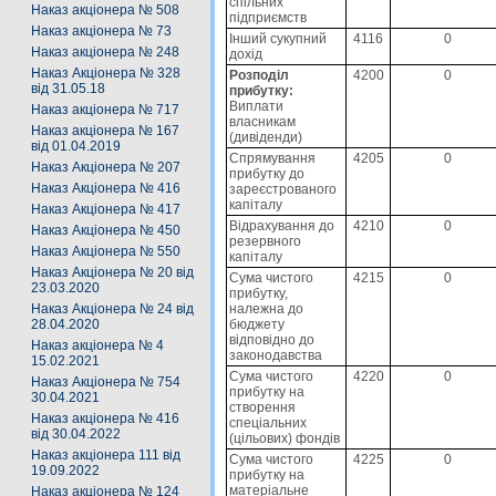
спільних
Наказ акціонера № 508
підприємств
Наказ акціонера № 73
Інший сукупний
4116
0
Наказ акціонера № 248
дохід
Наказ Акціонера № 328
Розподіл
4200
0
від 31.05.18
прибутку:
Виплати
Наказ акціонера № 717
власникам
Наказ акціонера № 167
(дивіденди)
від 01.04.2019
Спрямування
4205
0
Наказ Акціонера № 207
прибутку до
Наказ Акціонера № 416
зареєстрованого
капіталу
Наказ Акціонера № 417
Відрахування до
4210
0
Наказ Акціонера № 450
резервного
Наказ Акціонера № 550
капіталу
Наказ Акціонера № 20 від
Сума чистого
4215
0
23.03.2020
прибутку,
належна до
Наказ Акціонера № 24 від
бюджету
28.04.2020
відповідно до
Наказ акціонера № 4
законодавства
15.02.2021
Сума чистого
4220
0
Наказ Акціонера № 754
прибутку на
30.04.2021
створення
Наказ акціонера № 416
спеціальних
від 30.04.2022
(цільових) фондів
Наказ акціонера 111 від
Сума чистого
4225
0
19.09.2022
прибутку на
матеріальне
Наказ акціонера № 124