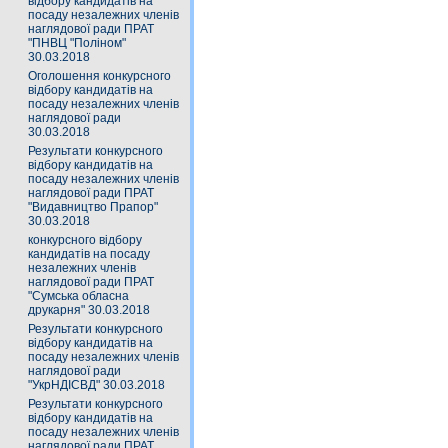
відбору кандидатів на
посаду незалежних членів
наглядової ради ПРАТ
"ПНВЦ "Поліном"
30.03.2018
Оголошення конкурсного
відбору кандидатів на
посаду незалежних членів
наглядової ради
30.03.2018
Результати конкурсного
відбору кандидатів на
посаду незалежних членів
наглядової ради ПРАТ
"Видавництво Прапор"
30.03.2018
конкурсного відбору
кандидатів на посаду
незалежних членів
наглядової ради ПРАТ
"Сумська обласна
друкарня" 30.03.2018
Результати конкурсного
відбору кандидатів на
посаду незалежних членів
наглядової ради
"УкрНДІСВД" 30.03.2018
Результати конкурсного
відбору кандидатів на
посаду незалежних членів
наглядової ради ПРАТ