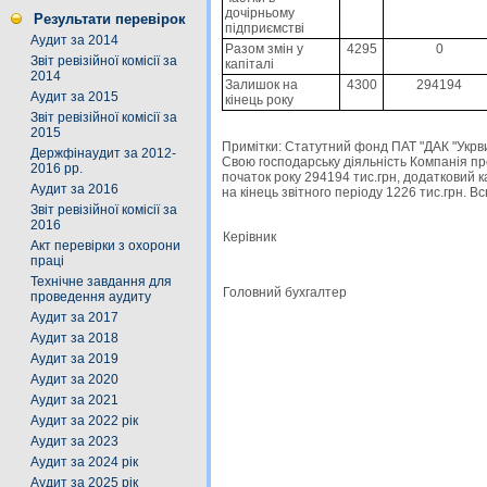
дочірньому
Результати перевірок
підприємстві
Аудит за 2014
Разом змін у
4295
0
Звіт ревізійної комісії за
капіталі
2014
Залишок на
4300
294194
Аудит за 2015
кінець року
Звіт ревізійної комісії за
2015
Примітки: Статутний фонд ПАТ "ДАК "Укрви
Держфінаудит за 2012-
Свою господарську дiяльнiсть Компанiя пр
2016 рр.
початок року 294194 тис.грн, додатковий к
Аудит за 2016
на кiнець звiтного перiоду 1226 тис.грн. В
Звіт ревізійної комісії за
2016
Керівник
Акт перевірки з охорони
праці
Технічне завдання для
Головний бухгалтер
проведення аудиту
Аудит за 2017
Аудит за 2018
Аудит за 2019
Аудит за 2020
Аудит за 2021
Аудит за 2022 рік
Аудит за 2023
Аудит за 2024 рік
Аудит за 2025 рік